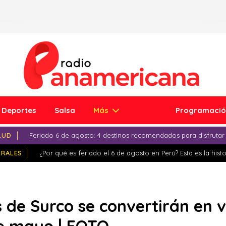
Deportes
Salsa
Más
Programaci
LUD
Feriado 6 de agosto: 4 destinos recomendados para disfrutar
IRALES
¿Por qué es feriado el 6 de agosto en Perú? Esta es la histo
 de Surco se convertirán en v