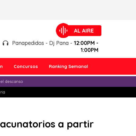
Panapedidos - Dj Pana -
12:00PM -
1:00PM
ón
Concursos
Ranking Semanal
 el descanso
ria
acunatorios a partir