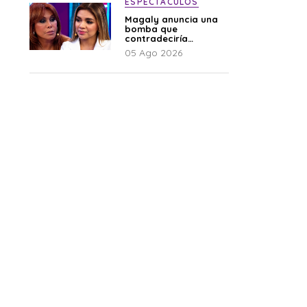
ESPECTÁCULOS
Magaly anuncia una
bomba que
contradeciría
comunicado de La
05 Ago 2026
Bella Luz: “Hay un
audio”