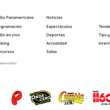
dio Panamericana
Noticias
ogramación
Espectáculos
Tende
io en vivo
Deportes
Tips 
nking
Actualidad
Inter
ncursos
Salsa
Reservados.