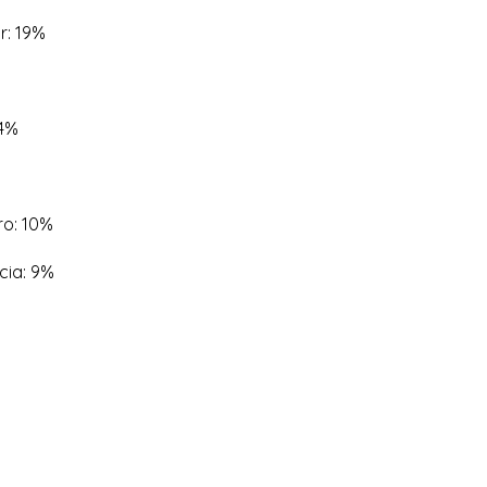
r: 19%
14%
uro: 10%
cia: 9%