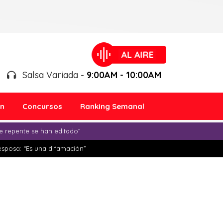
Salsa Variada -
9:00AM - 10:00AM
ón
Concursos
Ranking Semanal
e repente se han editado”
esposa: “Es una difamación”