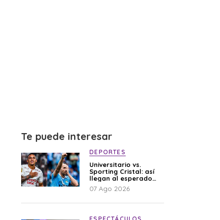
Te puede interesar
DEPORTES
Universitario vs.
Sporting Cristal: así
llegan al esperado
duelo
07 Ago 2026
ESPECTÁCULOS