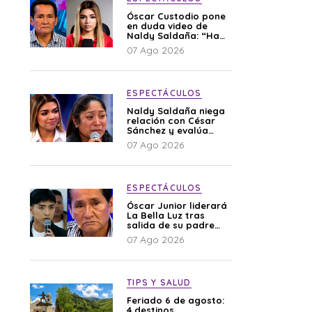
Óscar Custodio pone
en duda video de
Naldy Saldaña: “Hay
cosas que de repente
07 Ago 2026
se han editado”
ESPECTÁCULOS
Naldy Saldaña niega
relación con César
Sánchez y evalúa
denunciar a su
07 Ago 2026
esposa: “Es una
difamación”
ESPECTÁCULOS
Óscar Junior liderará
La Bella Luz tras
salida de su padre
por polémica con
07 Ago 2026
Naldy Saldaña
TIPS Y SALUD
Feriado 6 de agosto:
4 destinos