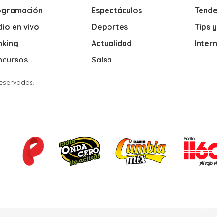
ogramación
Espectáculos
Tende
io en vivo
Deportes
Tips 
nking
Actualidad
Inter
ncursos
Salsa
Reservados.