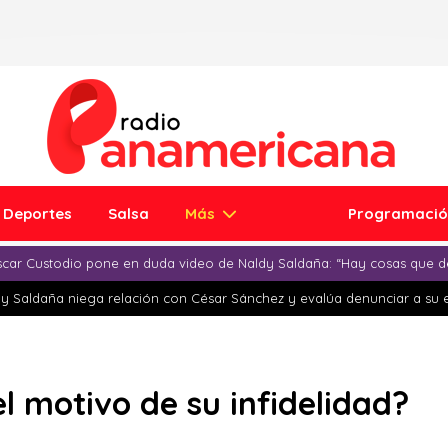
Deportes
Salsa
Más
Programaci
car Custodio pone en duda video de Naldy Saldaña: “Hay cosas que d
y Saldaña niega relación con César Sánchez y evalúa denunciar a su 
l motivo de su infidelidad?