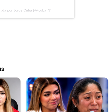
tida por Jorge Cuba (@jcuba_9)
as