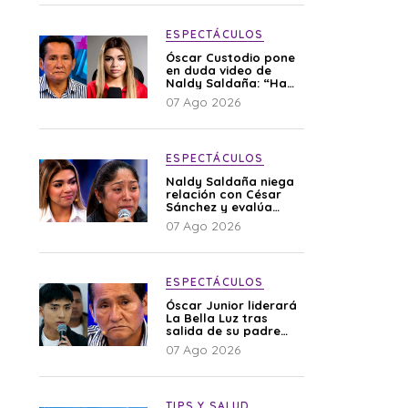
ESPECTÁCULOS
Óscar Custodio pone
en duda video de
Naldy Saldaña: “Hay
cosas que de repente
07 Ago 2026
se han editado”
ESPECTÁCULOS
Naldy Saldaña niega
relación con César
Sánchez y evalúa
denunciar a su
07 Ago 2026
esposa: “Es una
difamación”
ESPECTÁCULOS
Óscar Junior liderará
La Bella Luz tras
salida de su padre
por polémica con
07 Ago 2026
Naldy Saldaña
TIPS Y SALUD