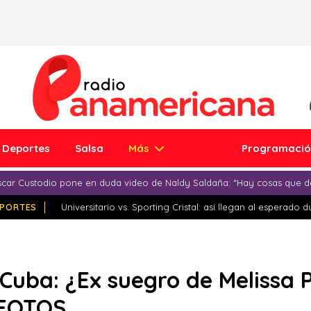
Deportes
Salsa
Más
Programaci
car Custodio pone en duda video de Naldy Saldaña: “Hay cosas que d
PORTES
Universitario vs. Sporting Cristal: así llegan al esperado 
 Cuba: ¿Ex suegro de Melissa 
 FOTOS