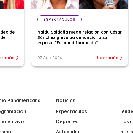
ESPECTÁCULOS
ideo de
Naldy Saldaña niega relación con César
 de
Sánchez y evalúa denunciar a su
esposa: “Es una difamación”
er más
Leer más
07 Ago 2026
dio Panamericana
Noticias
ogramación
Espectáculos
Tende
io en vivo
Deportes
Tips 
nking
Actualidad
Inter