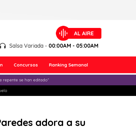
Salsa Variada -
00:00AM - 05:00AM
ón
Concursos
Ranking Semanal
e repente se han editado”
duelo
Paredes adora a su