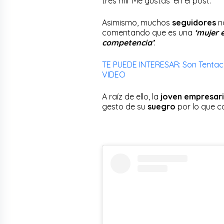
tres mil ‘Me gustas’ en el post.
Asimismo, muchos
seguidores
n
comentando que es una
‘mujer e
competencia’
.
TE PUEDE INTERESAR: Son Tentaci
VIDEO
A raíz de ello, la
joven empresar
gesto de su
suegro
por lo que 