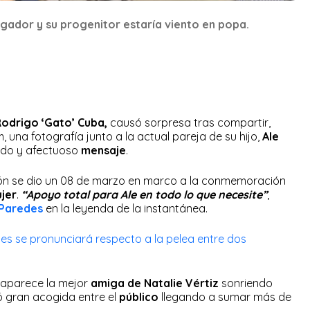
jugador y su progenitor estaría viento en popa.
odrigo ‘Gato’ Cuba,
causó sorpresa tras compartir,
 una fotografía junto a la actual pareja de su hijo,
Ale
lido y afectuoso
mensaje
.
ión se dio un 08 de marzo en marco a la conmemoración
ujer
.
“Apoyo total para Ale en todo lo que necesite”
,
 Paredes
en la leyenda de la instantánea.
s se pronunciará respecto a la pelea entre dos
l aparece la mejor
amiga de Natalie Vértiz
sonriendo
 gran acogida entre el
público
llegando a sumar más de