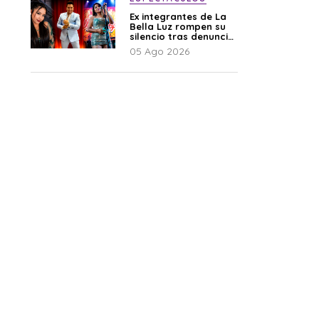
Ex integrantes de La
Bella Luz rompen su
silencio tras denuncia
de Naldy: “Todo el
05 Ago 2026
mundo lo sabía”