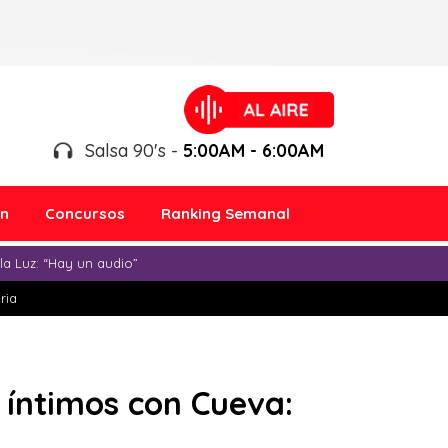
Salsa 90's -
5:00AM - 6:00AM
ón
Concursos
Ranking Semanal
a Luz: “Hay un audio”
ria
 íntimos con Cueva: