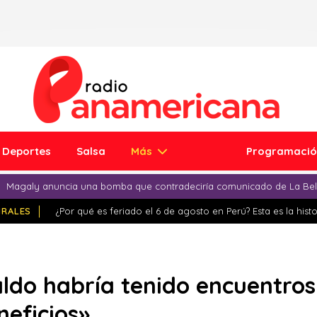
Deportes
Salsa
Más
Programaci
Magaly anuncia una bomba que contradeciría comunicado de La Bell
IRALES
¿Por qué es feriado el 6 de agosto en Perú? Esta es la histo
do habría tenido encuentros
eficios»