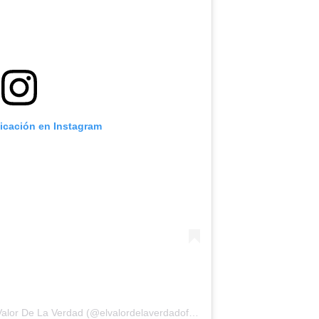
licación en Instagram
Una publicación compartida por El Valor De La Verdad (@elvalordelaverdadoficial)