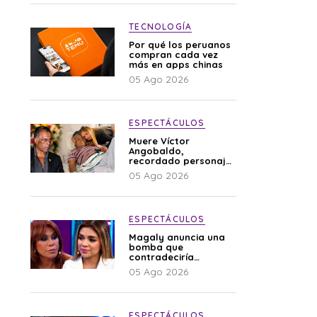
TECNOLOGÍA
Por qué los peruanos
compran cada vez
más en apps chinas
05 Ago 2026
ESPECTÁCULOS
Muere Víctor
Angobaldo,
recordado personaje
de la farándula y
05 Ago 2026
expareja de Shirley
Cherres
ESPECTÁCULOS
Magaly anuncia una
bomba que
contradeciría
comunicado de La
05 Ago 2026
Bella Luz: “Hay un
audio”
ESPECTÁCULOS