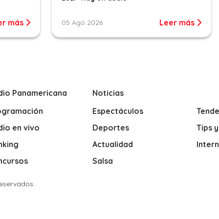
er más
Leer más
05 Ago 2026
dio Panamericana
Noticias
ogramación
Espectáculos
Tende
io en vivo
Deportes
Tips 
nking
Actualidad
Inter
ncursos
Salsa
Reservados.