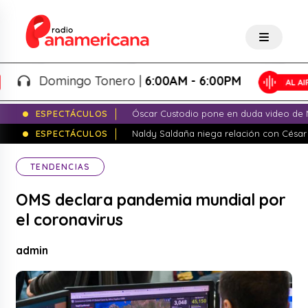
Domingo Tonero |
6:00AM - 6:00PM
ESPECTÁCULOS
Óscar Custodio pone en duda video de N
ESPECTÁCULOS
Naldy Saldaña niega relación con César
TENDENCIAS
OMS declara pandemia mundial por
el coronavirus
admin