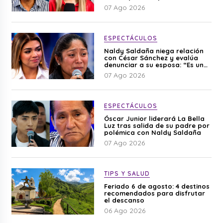
editado”
07 Ago 2026
ESPECTÁCULOS
Naldy Saldaña niega relación
con César Sánchez y evalúa
denunciar a su esposa: “Es una
difamación”
07 Ago 2026
ESPECTÁCULOS
Óscar Junior liderará La Bella
Luz tras salida de su padre por
polémica con Naldy Saldaña
07 Ago 2026
TIPS Y SALUD
Feriado 6 de agosto: 4 destinos
recomendados para disfrutar
el descanso
06 Ago 2026