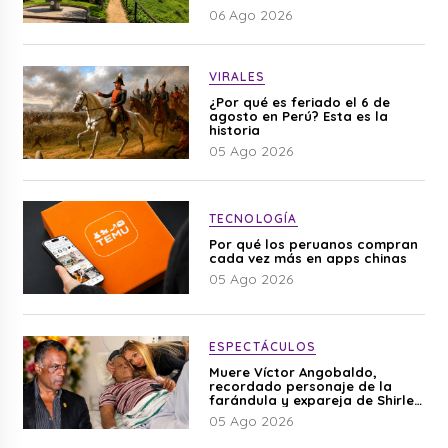
06 Ago 2026
VIRALES
¿Por qué es feriado el 6 de
agosto en Perú? Esta es la
historia
05 Ago 2026
TECNOLOGÍA
Por qué los peruanos compran
cada vez más en apps chinas
05 Ago 2026
ESPECTÁCULOS
Muere Víctor Angobaldo,
recordado personaje de la
farándula y expareja de Shirley
Cherres
05 Ago 2026