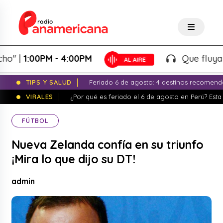
|
1:00PM - 4:00PM
Que fluya la ta
TIPS Y SALUD
Feriado 6 de agosto: 4 destinos recomend
VIRALES
¿Por qué es feriado el 6 de agosto en Perú? Esta 
FÚTBOL
Nueva Zelanda confía en su triunfo
¡Mira lo que dijo su DT!
admin