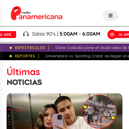
Salsa 90's |
5:00AM - 6:00AM
Sal
ESPECTÁCULOS
Óscar Custodio pone en duda video de N
DEPORTES
Universitario vs. Sporting Cristal: así llegan a
Últimas
NOTICIAS