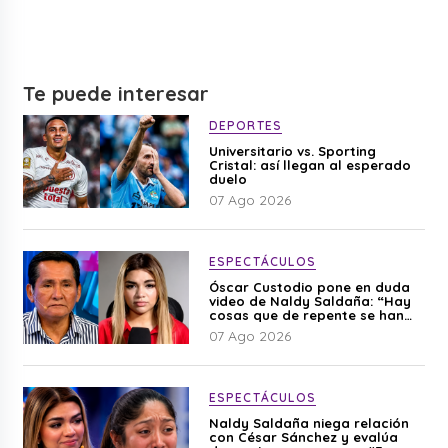
Te puede interesar
DEPORTES
Universitario vs. Sporting
Cristal: así llegan al esperado
duelo
07 Ago 2026
ESPECTÁCULOS
Óscar Custodio pone en duda
video de Naldy Saldaña: “Hay
cosas que de repente se han
editado”
07 Ago 2026
ESPECTÁCULOS
Naldy Saldaña niega relación
con César Sánchez y evalúa