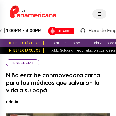
00PM - 3:00PM
Hora de Emprender
ESPECTÁCULOS
Óscar Custodio pone en duda video de N
ESPECTÁCULOS
Naldy Saldaña niega relación con César
TENDENCIAS
Niña escribe conmovedora carta
para los médicos que salvaron la
vida a su papá
admin