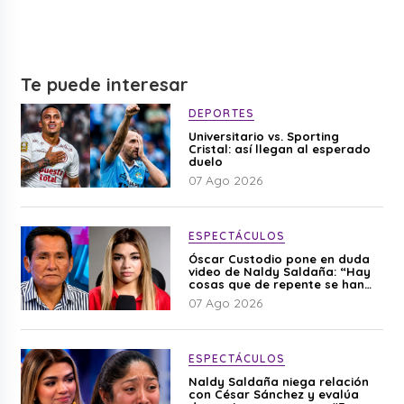
Te puede interesar
DEPORTES
Universitario vs. Sporting
Cristal: así llegan al esperado
duelo
07 Ago 2026
ESPECTÁCULOS
Óscar Custodio pone en duda
video de Naldy Saldaña: “Hay
cosas que de repente se han
editado”
07 Ago 2026
ESPECTÁCULOS
Naldy Saldaña niega relación
con César Sánchez y evalúa