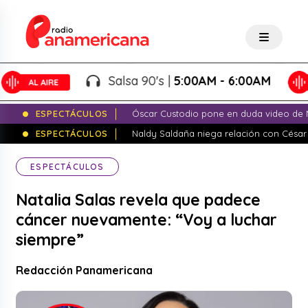
Salsa 90's |
5:00AM - 6:00AM
ESPECTÁCULOS
Óscar Custodio pone en duda video de N
ESPECTÁCULOS
Naldy Saldaña niega relación con César
ESPECTÁCULOS
Natalia Salas revela que padece
cáncer nuevamente: “Voy a luchar
siempre”
Redacción Panamericana