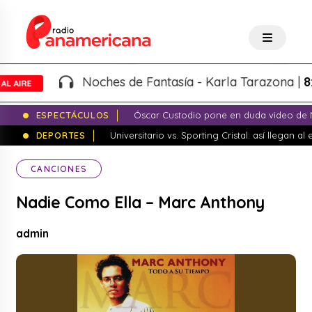
Noches de Fantasía - Karla Tarazona |
8:00PM -
ESPECTÁCULOS
Óscar Custodio pone en duda video de N
DEPORTES
Universitario vs. Sporting Cristal: así llegan a
CANCIONES
Nadie Como Ella – Marc Anthony
admin