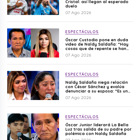
Cristal: así llegan al esperado
duelo
07 Ago 2026
ESPECTÁCULOS
Óscar Custodio pone en duda
video de Naldy Saldaña: “Hay
cosas que de repente se han
editado”
07 Ago 2026
ESPECTÁCULOS
Naldy Saldaña niega relación
con César Sánchez y evalúa
denunciar a su esposa: “Es una
difamación”
07 Ago 2026
ESPECTÁCULOS
Óscar Junior liderará La Bella
Luz tras salida de su padre por
polémica con Naldy Saldaña