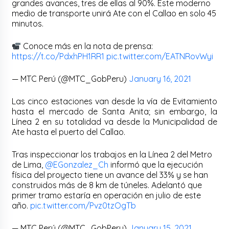
grandes avances, tres de ellas al 90%. Este moderno
medio de transporte unirá Ate con el Callao en solo 45
minutos.
Conoce más en la nota de prensa:
https://t.co/PdxhPH1RR1
pic.twitter.com/EATNRovWyi
— MTC Perú (@MTC_GobPeru)
January 16, 2021
Las cinco estaciones van desde la vía de Evitamiento
hasta el mercado de Santa Anita; sin embargo, la
Línea 2 en su totalidad va desde la Municipalidad de
Ate hasta el puerto del Callao.
Tras inspeccionar los trabajos en la Línea 2 del Metro
de Lima,
@EGonzalez_Ch
informó que la ejecución
física del proyecto tiene un avance del 33% y se han
construidos más de 8 km de túneles. Adelantó que
primer tramo estaría en operación en julio de este
año.
pic.twitter.com/Pvz0tzOgTb
— MTC Perú (@MTC_GobPeru)
January 15, 2021