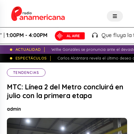
0PM - 4:00PM
Que fluya la tarde!
ACTUALIDAD
Willie Gonzáles se pronuncia ante el devas
ESPECTÁCULOS
Carlos Alcántara revela el último dese
TENDENCIAS
MTC: Línea 2 del Metro concluirá en
julio con la primera etapa
admin