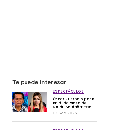
Te puede interesar
ESPECTÁCULOS
Óscar Custodio pone
en duda video de
Naldy Saldaña: “Hay
cosas que de repente
07 Ago 2026
se han editado”