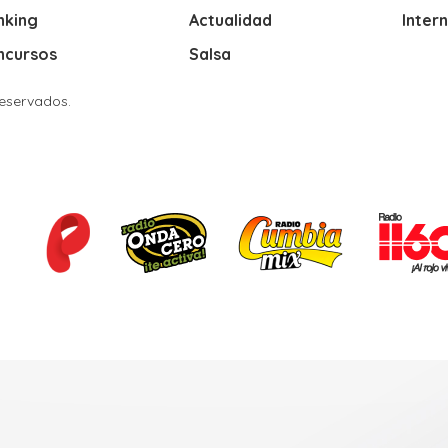
nking
Actualidad
Inter
ncursos
Salsa
Reservados.