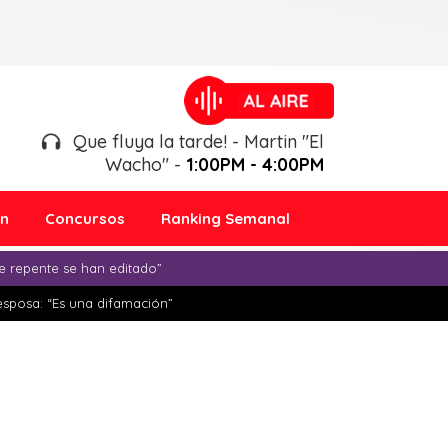
Que fluya la tarde! - Martin "El
Wacho" -
1:00PM - 4:00PM
ón
Concursos
Ranking Semanal
e repente se han editado”
esposa: “Es una difamación”