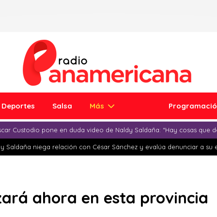
Deportes
Salsa
Más
Programaci
car Custodio pone en duda video de Naldy Saldaña: “Hay cosas que d
y Saldaña niega relación con César Sánchez y evalúa denunciar a su 
izará ahora en esta provincia