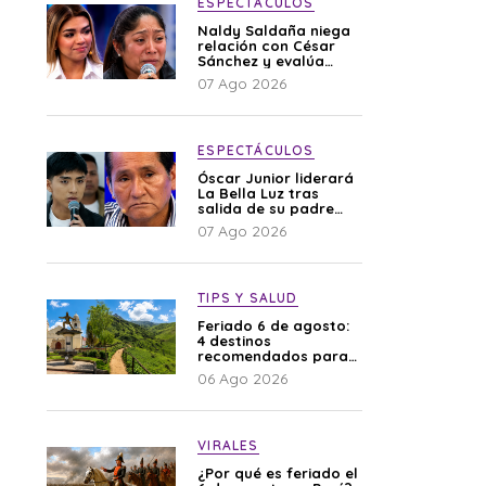
ESPECTÁCULOS
Naldy Saldaña niega
relación con César
Sánchez y evalúa
denunciar a su
07 Ago 2026
esposa: “Es una
difamación”
ESPECTÁCULOS
Óscar Junior liderará
La Bella Luz tras
salida de su padre
por polémica con
07 Ago 2026
Naldy Saldaña
TIPS Y SALUD
Feriado 6 de agosto:
4 destinos
recomendados para
disfrutar el descanso
06 Ago 2026
VIRALES
¿Por qué es feriado el