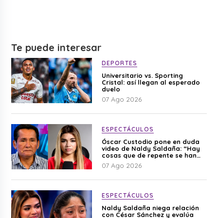
Te puede interesar
DEPORTES
Universitario vs. Sporting
Cristal: así llegan al esperado
duelo
07 Ago 2026
ESPECTÁCULOS
Óscar Custodio pone en duda
video de Naldy Saldaña: “Hay
cosas que de repente se han
editado”
07 Ago 2026
ESPECTÁCULOS
Naldy Saldaña niega relación
con César Sánchez y evalúa