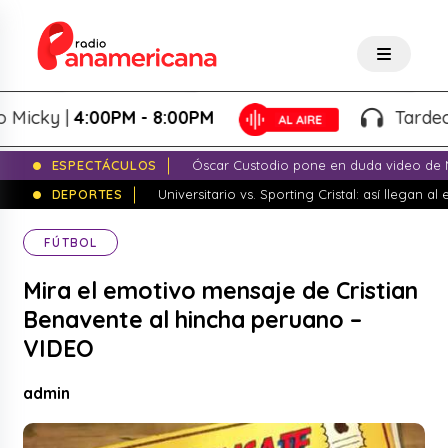
cky |
4:00PM - 8:00PM
Tardeo Sal
ESPECTÁCULOS
Óscar Custodio pone en duda video de N
DEPORTES
Universitario vs. Sporting Cristal: así llegan a
FÚTBOL
Mira el emotivo mensaje de Cristian
Benavente al hincha peruano –
VIDEO
admin