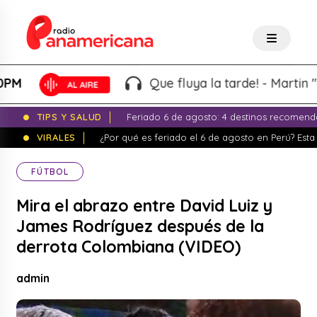
Que fluya la tarde! - Martin "El W
TIPS Y SALUD
Feriado 6 de agosto: 4 destinos recomend
VIRALES
¿Por qué es feriado el 6 de agosto en Perú? Esta 
FÚTBOL
Mira el abrazo entre David Luiz y
James Rodríguez después de la
derrota Colombiana (VIDEO)
admin