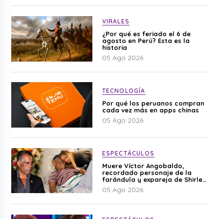
VIRALES
¿Por qué es feriado el 6 de
agosto en Perú? Esta es la
historia
05 Ago 2026
TECNOLOGÍA
Por qué los peruanos compran
cada vez más en apps chinas
05 Ago 2026
ESPECTÁCULOS
Muere Víctor Angobaldo,
recordado personaje de la
farándula y expareja de Shirley
Cherres
05 Ago 2026