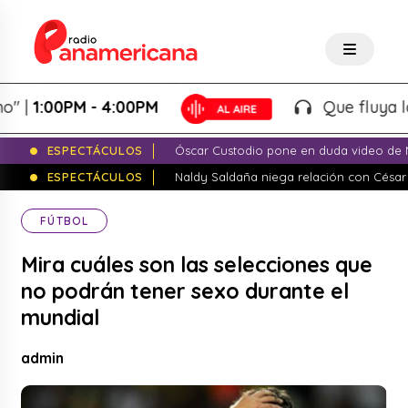
1:00PM - 4:00PM
Que fluya la tar
ESPECTÁCULOS
Óscar Custodio pone en duda video de N
ESPECTÁCULOS
Naldy Saldaña niega relación con César
FÚTBOL
Mira cuáles son las selecciones que
no podrán tener sexo durante el
mundial
admin