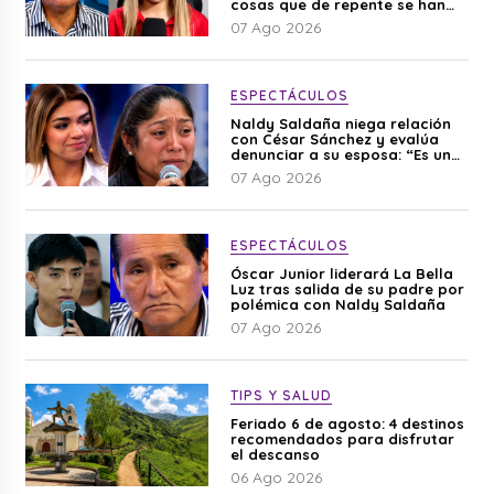
cosas que de repente se han
editado”
07 Ago 2026
ESPECTÁCULOS
Naldy Saldaña niega relación
con César Sánchez y evalúa
denunciar a su esposa: “Es una
difamación”
07 Ago 2026
ESPECTÁCULOS
Óscar Junior liderará La Bella
Luz tras salida de su padre por
polémica con Naldy Saldaña
07 Ago 2026
TIPS Y SALUD
Feriado 6 de agosto: 4 destinos
recomendados para disfrutar
el descanso
06 Ago 2026