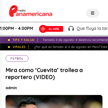
PM - 4:00PM
Que fluya la tarde! 
TIPS Y SALUD
Feriado 6 de agosto: 4 destinos recomend
VIRALES
¿Por qué es feriado el 6 de agosto en Perú? Esta 
FÚTBOL
Mira como ‘Cuevita’ trollea a
reportero (VIDEO)
admin