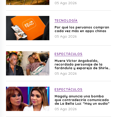
05 Ago 2026
TECNOLOGÍA
Por qué los peruanos compran
cada vez más en apps chinas
05 Ago 2026
ESPECTÁCULOS
Muere Víctor Angobaldo,
recordado personaje de la
farándula y expareja de Shirley
Cherres
05 Ago 2026
ESPECTÁCULOS
Magaly anuncia una bomba
que contradeciría comunicado
de La Bella Luz: “Hay un audio”
05 Ago 2026