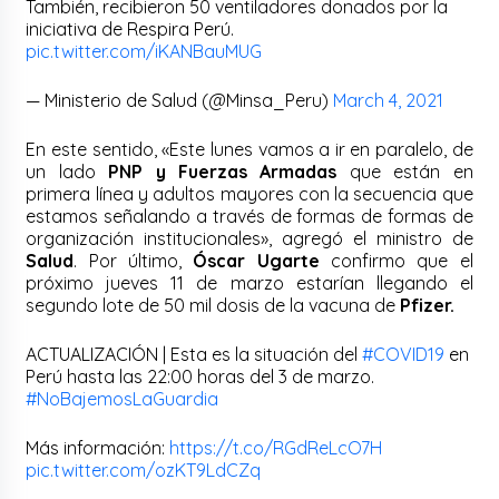
También, recibieron 50 ventiladores donados por la
iniciativa de Respira Perú.
pic.twitter.com/iKANBauMUG
— Ministerio de Salud (@Minsa_Peru)
March 4, 2021
En este sentido, «Este lunes vamos a ir en paralelo, de
un lado
PNP y Fuerzas Armadas
que están en
primera línea y adultos mayores con la secuencia que
estamos señalando a través de formas de formas de
organización institucionales», agregó el ministro de
Salud
. Por último,
Óscar Ugarte
confirmo que el
próximo jueves 11 de marzo estarían llegando el
segundo lote de 50 mil dosis de la vacuna de
Pfizer.
ACTUALIZACIÓN | Esta es la situación del
#COVID19
en
Perú hasta las 22:00 horas del 3 de marzo.
#NoBajemosLaGuardia
Más información:
https://t.co/RGdReLcO7H
pic.twitter.com/ozKT9LdCZq