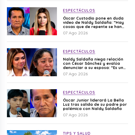
ESPECTÁCULOS
Óscar Custodio pone en duda
video de Naldy Saldaña: “Hay
cosas que de repente se han
editado”
07 Ago 2026
ESPECTÁCULOS
Naldy Saldaña niega relación
con César Sánchez y evalúa
denunciar a su esposa: “Es una
difamación”
07 Ago 2026
ESPECTÁCULOS
Óscar Junior liderará La Bella
Luz tras salida de su padre por
polémica con Naldy Saldaña
07 Ago 2026
TIPS Y SALUD