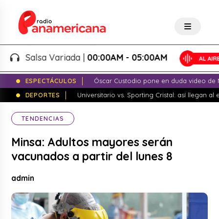
Salsa Variada |
00:00AM - 05:00AM
ESPECTÁCULOS
Óscar Custodio pone en duda video de N
DEPORTES
Universitario vs. Sporting Cristal: así llegan a
TENDENCIAS
Minsa: Adultos mayores serán
vacunados a partir del lunes 8
admin