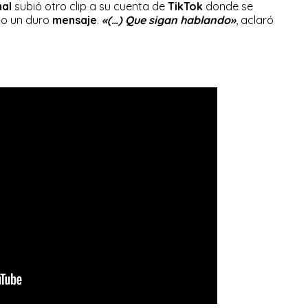
nal
subió otro clip a su cuenta de
TikTok
donde se
do un duro
mensaje
.
«(…) Que sigan hablando»
, aclaró