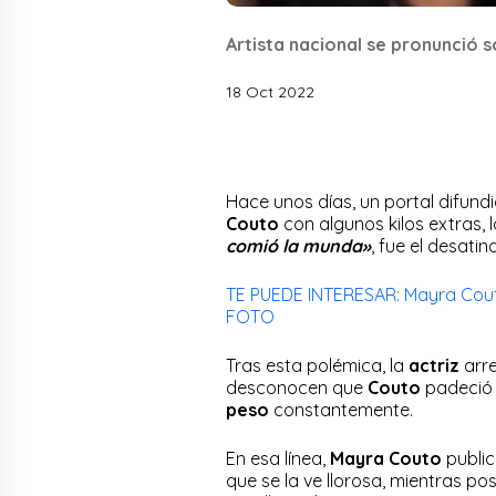
Artista nacional se pronunció s
18 Oct 2022
Hace unos días, un portal difund
Couto
con algunos kilos extras, 
comió la munda»
, fue el desat
TE PUEDE INTERESAR: Mayra Couto 
FOTO
Tras esta polémica, la
actriz
arr
desconocen que
Couto
padeció
peso
constantemente.
En esa línea,
Mayra Couto
public
que se la ve llorosa, mientras po