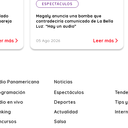
ESPECTÁCULOS
dado
Magaly anuncia una bomba que
pareja
contradeciría comunicado de La Bella
Luz: “Hay un audio”
er más
Leer más
05 Ago 2026
dio Panamericana
Noticias
ogramación
Espectáculos
Tende
io en vivo
Deportes
Tips 
nking
Actualidad
Inter
ncursos
Salsa