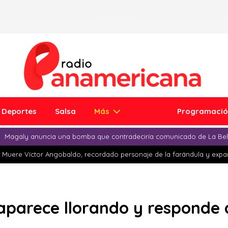
Deportes
Salsa
Más
Programaci
Magaly anuncia una bomba que contradeciría comunicado de La Bell
Muere Víctor Angobaldo, recordado personaje de la farándula y expar
parece llorando y responde a 