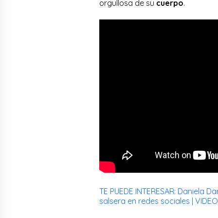
orgullosa de su
cuerpo
.
TE PUEDE INTERESAR: Daniela Dar
salsera en redes sociales | VIDEO