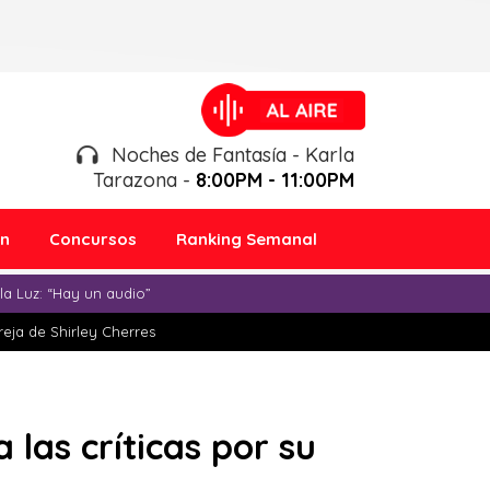
Noches de Fantasía - Karla
Tarazona -
8:00PM - 11:00PM
ón
Concursos
Ranking Semanal
a Luz: “Hay un audio”
eja de Shirley Cherres
las críticas por su