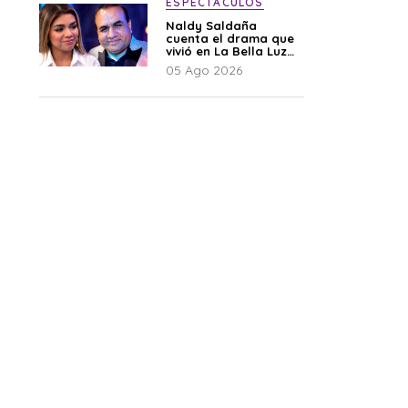
ESPECTÁCULOS
Naldy Saldaña
cuenta el drama que
vivió en La Bella Luz
tras denuncia al
05 Ago 2026
director musical: “No
me parece justo”