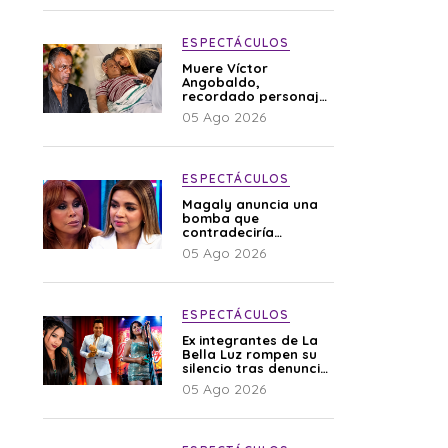
ESPECTÁCULOS
Muere Víctor
Angobaldo,
recordado personaje
de la farándula y
05 Ago 2026
expareja de Shirley
Cherres
ESPECTÁCULOS
Magaly anuncia una
bomba que
contradeciría
comunicado de La
05 Ago 2026
Bella Luz: “Hay un
audio”
ESPECTÁCULOS
Ex integrantes de La
Bella Luz rompen su
silencio tras denuncia
de Naldy: “Todo el
05 Ago 2026
mundo lo sabía”