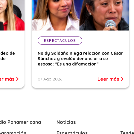
ESPECTÁCULOS
ideo de
Naldy Saldaña niega relación con César
 de
Sánchez y evalúa denunciar a su
esposa: “Es una difamación”
er más
Leer más
07 Ago 2026
dio Panamericana
Noticias
ogramación
Espectáculos
Tende