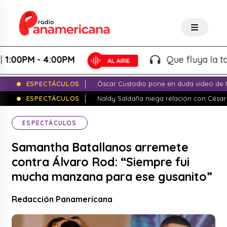
PM - 4:00PM
Que fluya la tarde! -
ESPECTÁCULOS
Óscar Custodio pone en duda video de N
ESPECTÁCULOS
Naldy Saldaña niega relación con César
ESPECTÁCULOS
Samantha Batallanos arremete
contra Álvaro Rod: “Siempre fui
mucha manzana para ese gusanito”
Redacción Panamericana