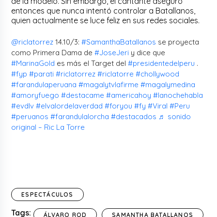
de la modelo. Sin embargo, el cantante aseguró
entonces que nunca intentó controlar a Batallanos,
quien actualmente se luce feliz en sus redes sociales.
@riclatorrez
14.10/3:
#SamanthaBatallanos
se proyecta
como Primera Dama de
#JoseJeri
y dice que
#MarinaGold
es más el Target del
#presidentedelperu
.
#fyp
#parati
#riclatorrez
#riclatorre
#chollywood
#farandulaperuana
#magalytvlafirme
#magalymedina
#amoryfuego
#destacame
#americahoy
#lanochehabla
#evdlv
#elvalordelaverdad
#foryou
#fy
#Viral
#Peru
#peruanos
#farandulalorcha
#destacados
♬ sonido
original – Ric La Torre
ESPECTÁCULOS
Tags:
ÁLVARO ROD
SAMANTHA BATALLANOS