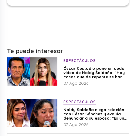
Te puede interesar
ESPECTÁCULOS
Óscar Custodio pone en duda
video de Naldy Saldaña: “Hay
cosas que de repente se han
editado”
07 Ago 2026
ESPECTÁCULOS
Naldy Saldaña niega relación
con César Sánchez y evalúa
denunciar a su esposa: “Es una
difamación”
07 Ago 2026