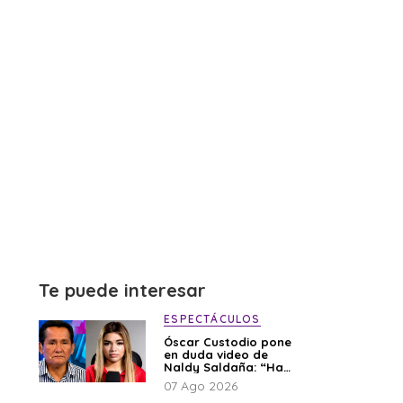
Te puede interesar
ESPECTÁCULOS
Óscar Custodio pone
en duda video de
Naldy Saldaña: “Hay
cosas que de repente
07 Ago 2026
se han editado”