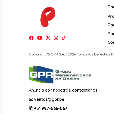
Ra
Pr
Rad
Ra
Co
Copyright © GPR S.A. | 2026 Todos los Derechos 
Anuncia con nosotros,
contáctanos
ventas@gpr.pe
+51 997-566-067