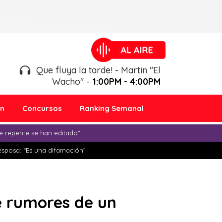
Que fluya la tarde! - Martin "El
Wacho" -
1:00PM - 4:00PM
ón
Concursos
Ranking Semanal
e repente se han editado”
esposa: “Es una difamación”
e rumores de un