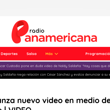
Deportes
Salsa
Más
Programaci
car Custodio pone en duda video de Naldy Saldaña: “Hay cosas que d
y Saldaña niega relación con César Sánchez y evalúa denunciar a su 
anza nuevo video en medio d