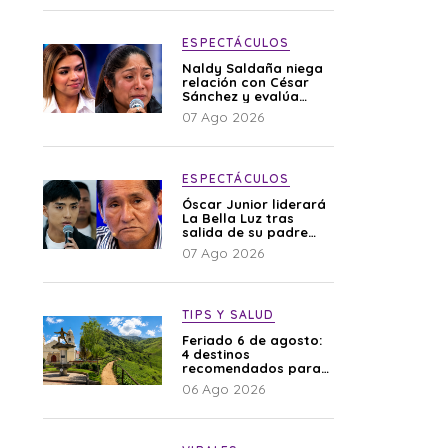
ESPECTÁCULOS
Naldy Saldaña niega
relación con César
Sánchez y evalúa
denunciar a su
07 Ago 2026
esposa: “Es una
difamación”
ESPECTÁCULOS
Óscar Junior liderará
La Bella Luz tras
salida de su padre
por polémica con
07 Ago 2026
Naldy Saldaña
TIPS Y SALUD
Feriado 6 de agosto:
4 destinos
recomendados para
disfrutar el descanso
06 Ago 2026