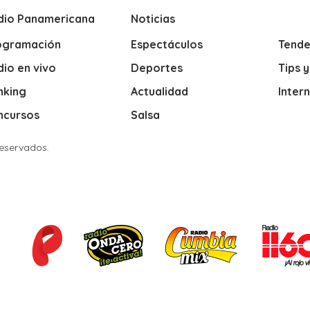
dio Panamericana
Noticias
ogramación
Espectáculos
Tende
io en vivo
Deportes
Tips 
nking
Actualidad
Inter
ncursos
Salsa
Reservados.