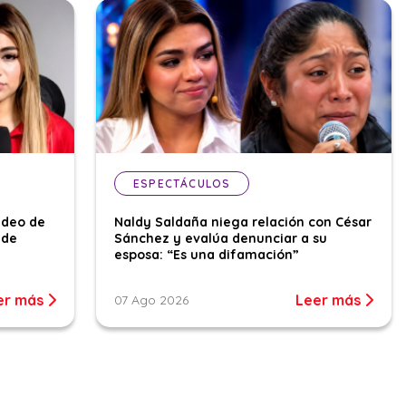
ESPECTÁCULOS
ideo de
Naldy Saldaña niega relación con César
 de
Sánchez y evalúa denunciar a su
esposa: “Es una difamación”
er más
Leer más
07 Ago 2026