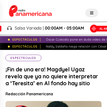
Salsa Variada |
00:00AM - 05:00AM
ESPECTÁCULOS
Óscar Custodio pone en duda video de N
ESPECTÁCULOS
Naldy Saldaña niega relación con César
ESPECTÁCULOS
¡Fin de una era! Magdyel Ugaz
revela que ya no quiere interpretar
a ‘Teresita’ en Al fondo hay sitio
Redacción Panamericana