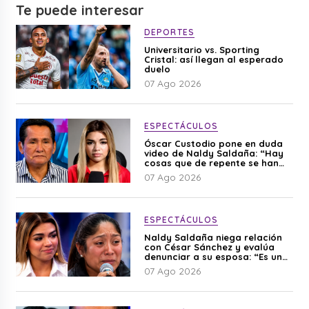
Te puede interesar
DEPORTES
Universitario vs. Sporting
Cristal: así llegan al esperado
duelo
07 Ago 2026
ESPECTÁCULOS
Óscar Custodio pone en duda
video de Naldy Saldaña: “Hay
cosas que de repente se han
editado”
07 Ago 2026
ESPECTÁCULOS
Naldy Saldaña niega relación
con César Sánchez y evalúa
denunciar a su esposa: “Es una
difamación”
07 Ago 2026