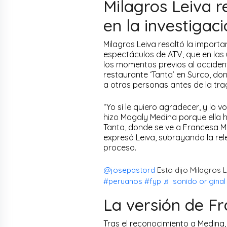
Milagros Leiva 
en la investigac
Milagros Leiva resaltó la import
espectáculos de ATV, que en las
los momentos previos al accidente
restaurante ‘Tanta’ en Surco, dond
a otras personas antes de la tra
“Yo sí le quiero agradecer, y lo
hizo Magaly Medina porque ella 
Tanta, donde se ve a Francesa 
expresó Leiva, subrayando la rel
proceso.
@josepastord
Esto dijo Milagros Le
#peruanos
#fyp
♬ sonido original
La versión de F
Tras el reconocimiento a Medina, L