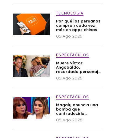
TECNOLOGÍA
Por qué los peruanos
compran cada vez
más en apps chinas
05 Ago 2026
ESPECTÁCULOS
Muere Víctor
Angobaldo,
recordado personaje
de la farándula y
05 Ago 2026
expareja de Shirley
Cherres
ESPECTÁCULOS
Magaly anuncia una
bomba que
contradeciría
comunicado de La
05 Ago 2026
Bella Luz: “Hay un
audio”