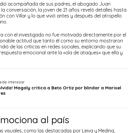
udió acompañada de sus padres, el abogado Juan
a conversación, la joven de 21 años reveló detalles hasta
 con Villar y lo que vivió antes y después del atropello
ano.
a con el investigado no fue motivada directamente por el
stionable actitud que tanto él como su entorno mostraron
ndió de las críticas en redes sociales, explicando que su
respuesta emocional ante la «ola de ataques» que ella y
ede interesar
olvida! Magaly critica a Beto Ortiz por blindar a Marisel
res
mociona al país
s visuales, como las destacadas por Leiva y Medina,