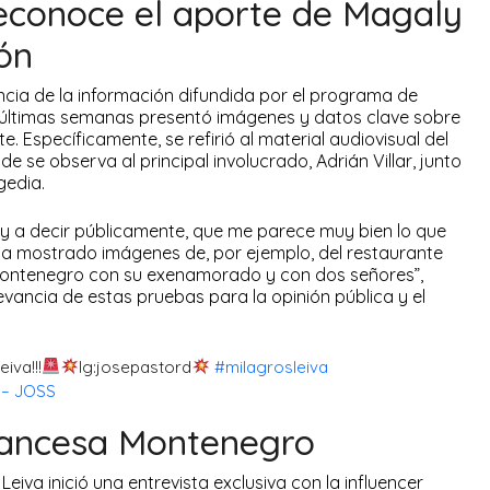
reconoce el aporte de Magaly
ión
ancia de la información difundida por el programa de
 últimas semanas presentó imágenes y datos clave sobre
. Específicamente, se refirió al material audiovisual del
e se observa al principal involucrado, Adrián Villar, junto
gedia.
 voy a decir públicamente, que me parece muy bien lo que
ha mostrado imágenes de, por ejemplo, del restaurante
Montenegro con su exenamorado y con dos señores”,
evancia de estas pruebas para la opinión pública y el
iva!!!
Ig:josepastord
#milagrosleiva
 – JOSS
rancesa Montenegro
eiva inició una entrevista exclusiva con la influencer