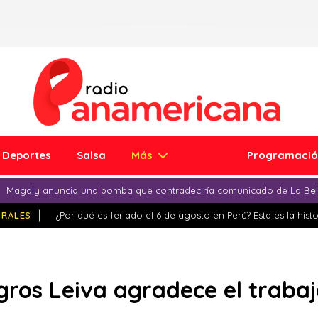
Deportes
Salsa
Más
Programaci
Magaly anuncia una bomba que contradeciría comunicado de La Bell
IRALES
¿Por qué es feriado el 6 de agosto en Perú? Esta es la histo
lagros Leiva agradece el traba