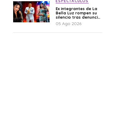
ESPECTÁCULOS
Ex integrantes de La
Bella Luz rompen su
silencio tras denuncia
de Naldy: “Todo el
05 Ago 2026
mundo lo sabía”