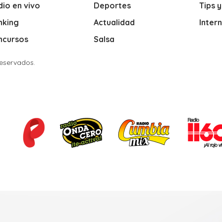
io en vivo
Deportes
Tips 
nking
Actualidad
Inter
ncursos
Salsa
Reservados.