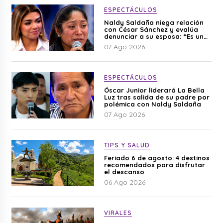
ESPECTÁCULOS
Naldy Saldaña niega relación
con César Sánchez y evalúa
denunciar a su esposa: “Es una
difamación”
07 Ago 2026
ESPECTÁCULOS
Óscar Junior liderará La Bella
Luz tras salida de su padre por
polémica con Naldy Saldaña
07 Ago 2026
TIPS Y SALUD
Feriado 6 de agosto: 4 destinos
recomendados para disfrutar
el descanso
06 Ago 2026
VIRALES