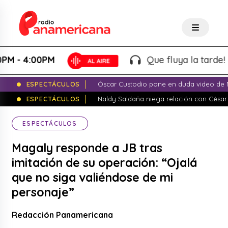
- 4:00PM
Que fluya la tarde! - Ma
ESPECTÁCULOS
Óscar Custodio pone en duda video de N
ESPECTÁCULOS
Naldy Saldaña niega relación con César
ESPECTÁCULOS
Magaly responde a JB tras
imitación de su operación: “Ojalá
que no siga valiéndose de mi
personaje”
Redacción Panamericana