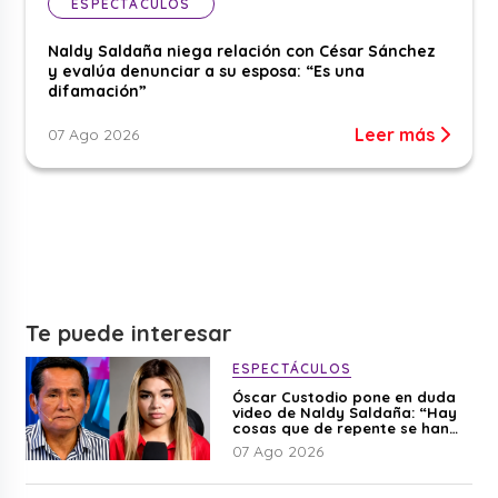
ESPECTÁCULOS
Naldy Saldaña niega relación con César Sánchez
y evalúa denunciar a su esposa: “Es una
difamación”
Leer más
07 Ago 2026
Te puede interesar
ESPECTÁCULOS
Óscar Custodio pone en duda
video de Naldy Saldaña: “Hay
cosas que de repente se han
editado”
07 Ago 2026