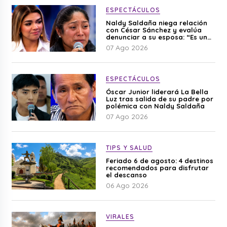
ESPECTÁCULOS
Naldy Saldaña niega relación
con César Sánchez y evalúa
denunciar a su esposa: “Es una
difamación”
07 Ago 2026
ESPECTÁCULOS
Óscar Junior liderará La Bella
Luz tras salida de su padre por
polémica con Naldy Saldaña
07 Ago 2026
TIPS Y SALUD
Feriado 6 de agosto: 4 destinos
recomendados para disfrutar
el descanso
06 Ago 2026
VIRALES