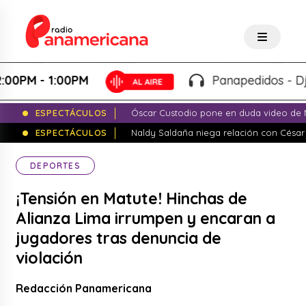
 - 1:00PM
Panapedidos - Dj Pana
ESPECTÁCULOS
Óscar Custodio pone en duda video de N
ESPECTÁCULOS
Naldy Saldaña niega relación con César
DEPORTES
¡Tensión en Matute! Hinchas de
Alianza Lima irrumpen y encaran a
jugadores tras denuncia de
violación
Redacción Panamericana