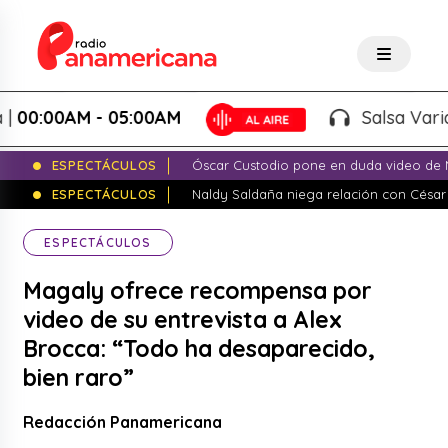
:00AM - 05:00AM
Salsa Variada 
ESPECTÁCULOS
Óscar Custodio pone en duda video de N
ESPECTÁCULOS
Naldy Saldaña niega relación con César
ESPECTÁCULOS
Magaly ofrece recompensa por
video de su entrevista a Alex
Brocca: “Todo ha desaparecido,
bien raro”
Redacción Panamericana