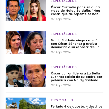
ESPECTÁCULOS
Óscar Custodio pone en duda
video de Naldy Saldaña: “Hay
cosas que de repente se han
editado”
07 Ago 2026
ESPECTÁCULOS
Naldy Saldaña niega relación
con César Sánchez y evalúa
denunciar a su esposa: “Es una
difamación”
07 Ago 2026
ESPECTÁCULOS
Óscar Junior liderará La Bella
Luz tras salida de su padre por
polémica con Naldy Saldaña
07 Ago 2026
TIPS Y SALUD
Feriado 6 de agosto: 4 destinos