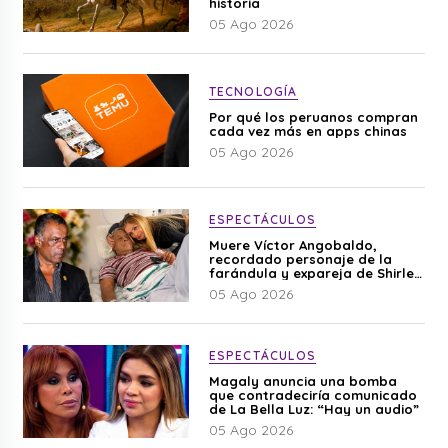
historia
05 Ago 2026
TECNOLOGÍA
Por qué los peruanos compran
cada vez más en apps chinas
05 Ago 2026
ESPECTÁCULOS
Muere Víctor Angobaldo,
recordado personaje de la
farándula y expareja de Shirley
Cherres
05 Ago 2026
ESPECTÁCULOS
Magaly anuncia una bomba
que contradeciría comunicado
de La Bella Luz: “Hay un audio”
05 Ago 2026