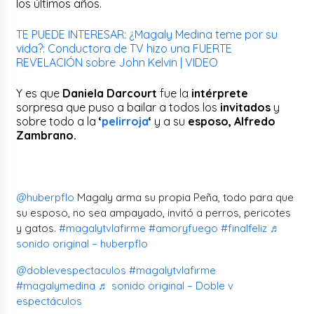
los últimos años.
TE PUEDE INTERESAR: ¿Magaly Medina teme por su
vida?: Conductora de TV hizo una FUERTE
REVELACIÓN sobre John Kelvin | VIDEO
Y es que
Daniela Darcourt
fue la
intérprete
sorpresa que puso a bailar a todos los
invitados
y
sobre todo a la
‘
pelirroja
‘
y a su
esposo, Alfredo
Zambrano.
@huberpflo
Magaly arma su propia Peña, todo para que
su esposo, no sea ampayado, invitó a perros, pericotes
y gatos.
#magalytvlafirme
#amoryfuego
#finalfeliz
♬
sonido original – huberpflo
@doblevespectaculos
#magalytvlafirme
#magalymedina
♬ sonido original – Doble v
espectáculos