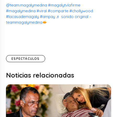
@team.magalymedina
#magalytvlafirme
#magalymedina
#viral
#comparte
#chollywood
#lacasademagaly
#ampay
♬ sonido original –
teammagalymedina
ESPECTÁCULOS
Noticias relacionadas