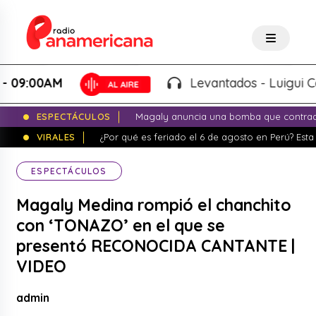
00AM
Levantados - Luigui Carbaja
ESPECTÁCULOS
Magaly anuncia una bomba que contrade
VIRALES
¿Por qué es feriado el 6 de agosto en Perú? Esta 
ESPECTÁCULOS
Magaly Medina rompió el chanchito
con ‘TONAZO’ en el que se
presentó RECONOCIDA CANTANTE |
VIDEO
admin