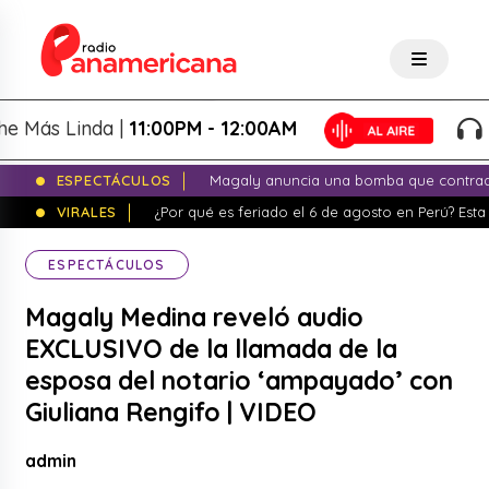
s Linda |
11:00PM - 12:00AM
La 
ESPECTÁCULOS
Magaly anuncia una bomba que contrade
VIRALES
¿Por qué es feriado el 6 de agosto en Perú? Esta 
ESPECTÁCULOS
Magaly Medina reveló audio
EXCLUSIVO de la llamada de la
esposa del notario ‘ampayado’ con
Giuliana Rengifo | VIDEO
admin