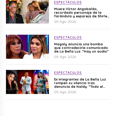
ESPECTÁCULOS
Muere Víctor Angobaldo,
recordado personaje de la
farándula y expareja de Shirley
Cherres
05 Ago 2026
ESPECTÁCULOS
Magaly anuncia una bomba
que contradeciría comunicado
de La Bella Luz: “Hay un audio”
05 Ago 2026
ESPECTÁCULOS
Ex integrantes de La Bella Luz
rompen su silencio tras
denuncia de Naldy: “Todo el
mundo lo sabía”
05 Ago 2026