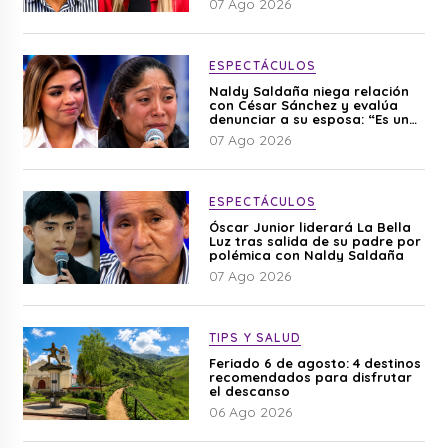
07 Ago 2026
ESPECTÁCULOS
Naldy Saldaña niega relación
con César Sánchez y evalúa
denunciar a su esposa: “Es una
difamación”
07 Ago 2026
ESPECTÁCULOS
Óscar Junior liderará La Bella
Luz tras salida de su padre por
polémica con Naldy Saldaña
07 Ago 2026
TIPS Y SALUD
Feriado 6 de agosto: 4 destinos
recomendados para disfrutar
el descanso
06 Ago 2026