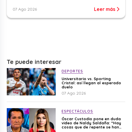
Leer más
07 Ago 2026
Te puede interesar
DEPORTES
Universitario vs. Sporting
Cristal: así llegan al esperado
duelo
07 Ago 2026
ESPECTÁCULOS
Óscar Custodio pone en duda
video de Naldy Saldaña: “Hay
cosas que de repente se han
editado”