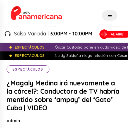
Salsa Variada |
3:00PM - 10:00PM
ESPECTÁCULOS
Óscar Custodio pone en duda video de N
ESPECTÁCULOS
Naldy Saldaña niega relación con César
ESPECTÁCULOS
¿Magaly Medina irá nuevamente a
la cárcel?: Conductora de TV habría
mentido sobre ‘ampay’ del ‘Gato’
Cuba | VIDEO
admin