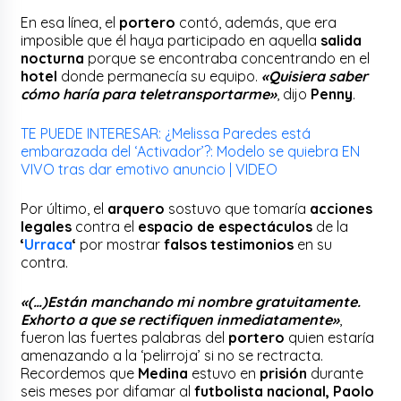
En esa línea, el
portero
contó, además, que era
imposible que él haya participado en aquella
salida
nocturna
porque se encontraba concentrando en el
hotel
donde permanecía su equipo.
«Quisiera saber
cómo haría para teletransportarme»
, dijo
Penny
.
TE PUEDE INTERESAR: ¿Melissa Paredes está
embarazada del ‘Activador’?: Modelo se quiebra EN
VIVO tras dar emotivo anuncio | VIDEO
Por último, el
arquero
sostuvo que tomaría
acciones
legales
contra el
espacio de espectáculos
de la
‘
Urraca
‘
por mostrar
falsos testimonios
en su
contra.
«(…)Están manchando mi nombre gratuitamente.
Exhorto a que se rectifiquen inmediatamente»
,
fueron las fuertes palabras del
portero
quien estaría
amenazando a la ‘pelirroja’ si no se rectracta.
Recordemos que
Medina
estuvo en
prisión
durante
seis meses por difamar al
futbolista nacional, Paolo