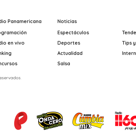
dio Panamericana
Noticias
ogramación
Espectáculos
Tende
io en vivo
Deportes
Tips 
nking
Actualidad
Inter
ncursos
Salsa
Reservados.