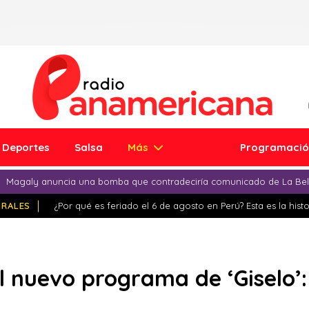
Deportes
Salsa
Más
Programaci
Magaly anuncia una bomba que contradeciría comunicado de La Bell
IRALES
¿Por qué es feriado el 6 de agosto en Perú? Esta es la histo
el nuevo programa de ‘Giselo’