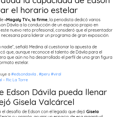
ar el horario estelar
de «
Magaly TV», la firme
, la periodista dedicó varios
dson Dávila a la conducción de un espacio propio en
r este nuevo reto profesional, consideró que el presentador
 necesaria para liderar un programa de gran exposición.
nadie”, señaló Medina al cuestionar la apuesta de
icó que, aunque reconoce el talento de Dávila para el
era que aún no ha desarrollado el perfil de una gran figura
ormato estelar.
ruye a
#edsondavila
.
#peru
#viral
l – Ric La Torre
 Edson Dávila pueda llenar
ejó Gisela Valcárcel
el desafío de Edson con el legado que dejó
Gisela
. Según su opinión, asumir un espacio de esa magnitud