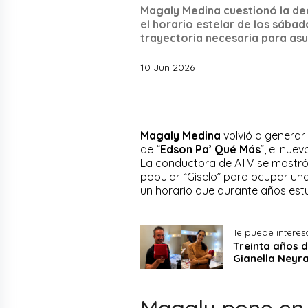
Magaly Medina cuestionó la de
el horario estelar de los sábad
trayectoria necesaria para asu
10 Jun 2026
Magaly Medina
volvió a generar
de “
Edson Pa’ Qué Más
”, el nu
La conductora de ATV se mostró 
popular “Giselo” para ocupar una
un horario que durante años estu
Te puede interes
Treinta años d
Gianella Neyra
Magaly pone en 