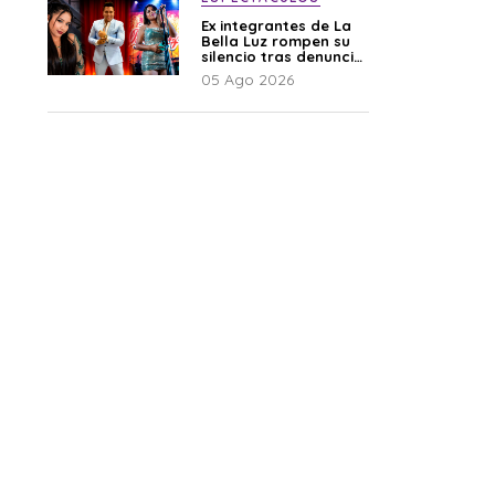
Ex integrantes de La
Bella Luz rompen su
silencio tras denuncia
de Naldy: “Todo el
05 Ago 2026
mundo lo sabía”