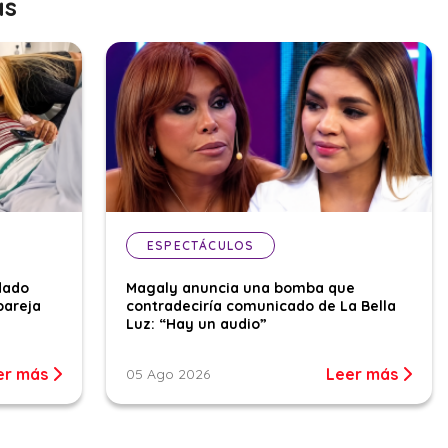
as
ESPECTÁCULOS
dado
Magaly anuncia una bomba que
pareja
contradeciría comunicado de La Bella
Luz: “Hay un audio”
er más
Leer más
05 Ago 2026