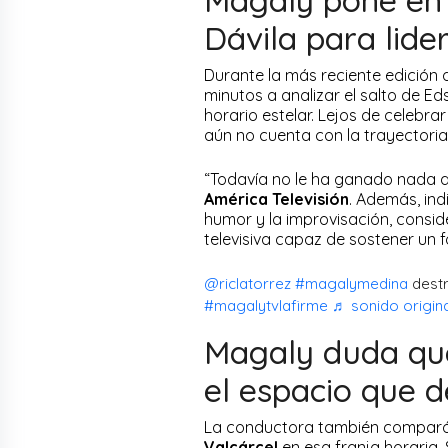
Dávila para lider
Durante la más reciente edición 
minutos a analizar el salto de E
horario estelar. Lejos de celebra
aún no cuenta con la trayectoria
“Todavía no le ha ganado nada a 
América Televisión
. Además, ind
humor y la improvisación, consid
televisiva capaz de sostener un f
@riclatorrez
#magalymedina
dest
#magalytvlafirme
♬ sonido origina
Magaly duda que
el espacio que d
La conductora también comparó 
Valcárcel
en esa franja horaria