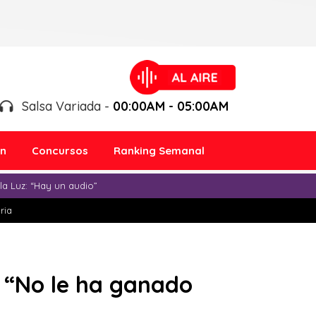
Salsa Variada -
00:00AM - 05:00AM
ón
Concursos
Ranking Semanal
a Luz: “Hay un audio”
ria
: “No le ha ganado