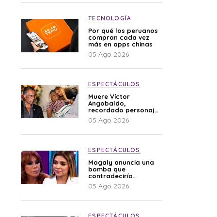
TECNOLOGÍA
Por qué los peruanos
compran cada vez
más en apps chinas
05 Ago 2026
ESPECTÁCULOS
Muere Víctor
Angobaldo,
recordado personaje
de la farándula y
05 Ago 2026
expareja de Shirley
Cherres
ESPECTÁCULOS
Magaly anuncia una
bomba que
contradeciría
comunicado de La
05 Ago 2026
Bella Luz: “Hay un
audio”
ESPECTÁCULOS