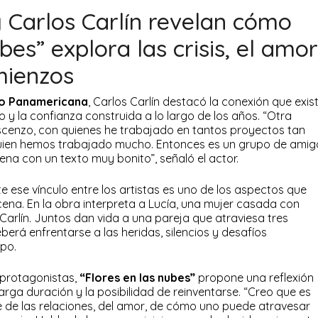
 Carlos Carlín revelan cómo
bes” explora las crisis, el amor
mienzos
o Panamericana
, Carlos Carlín destacó la conexión que exis
o y la confianza construida a lo largo de los años. “Otra
Ascenzo, con quienes he trabajado en tantos proyectos tan
n quien hemos trabajado mucho. Entonces es un grupo de amig
na con un texto muy bonito”, señaló el actor.
e ese vínculo entre los artistas es uno de los aspectos que
ena. En la obra interpreta a Lucía, una mujer casada con
Carlín. Juntos dan vida a una pareja que atraviesa tres
rá enfrentarse a las heridas, silencios y desafíos
mpo.
s protagonistas,
“Flores en las nubes”
propone una reflexión
larga duración y la posibilidad de reinventarse. “Creo que es
de las relaciones, del amor, de cómo uno puede atravesar