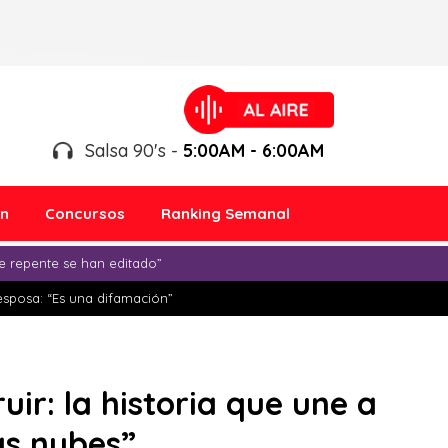
Salsa 90's -
5:00AM - 6:00AM
ón
Concursos
Ranking Semanal
e repente se han editado”
esposa: “Es una difamación”
ir: la historia que une a
las nubes”