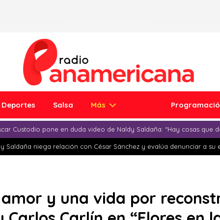
Deportes
Salsa
Más
Programaci
car Custodio pone en duda video de Naldy Saldaña: “Hay cosas que d
y Saldaña niega relación con César Sánchez y evalúa denunciar a su 
 amor y una vida por reconstru
 Carlos Carlín en “Flores en 