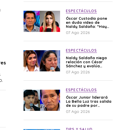
a
ESPECTÁCULOS
Óscar Custodio pone
en duda video de
Naldy Saldaña: “Hay
cosas que de repente
07 Ago 2026
se han editado”
ESPECTÁCULOS
Naldy Saldaña niega
relación con César
res
Sánchez y evalúa
denunciar a su esposa:
07 Ago 2026
s
“Es una difamación”
o.
ESPECTÁCULOS
Óscar Junior liderará
La Bella Luz tras salida
de su padre por
polémica con Naldy
07 Ago 2026
Saldaña
TIPS Y SALUD