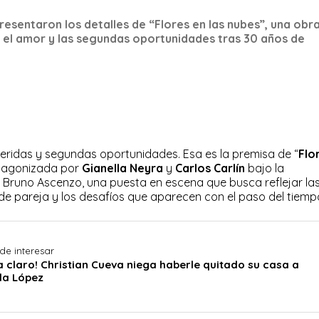
presentaron los detalles de “Flores en las nubes”, una obr
a, el amor y las segundas oportunidades tras 30 años de
 heridas y segundas oportunidades. Esa es la premisa de “
Flo
otagonizada por
Gianella Neyra
y
Carlos Carlín
bajo la
y Bruno Ascenzo, una puesta en escena que busca reflejar la
de pareja y los desafíos que aparecen con el paso del tiemp
de interesar
a claro! Christian Cueva niega haberle quitado su casa a
la López