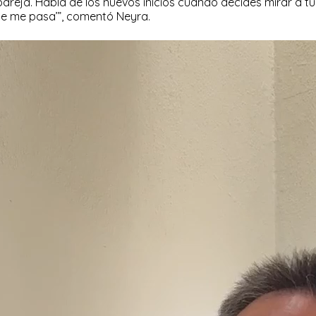
pareja. Habla de los nuevos inicios cuando decides mirar a tu
que me pasa’”, comentó Neyra.