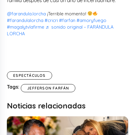
familia después de casi un año de incertidumbre.
@farandula.lorcha
¡Terrible momento!
#farandulalorcha
#cricri
#farfan
#amoryfuego
#magalytvlafirme
♬ sonido original – FARÁNDULA
LORCHA
ESPECTÁCULOS
Tags:
JEFFERSON FARFÁN
Noticias relacionadas