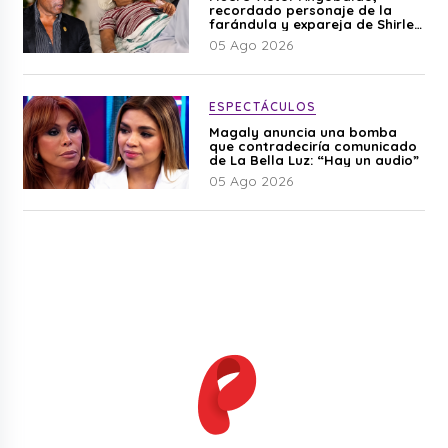
recordado personaje de la
farándula y expareja de Shirley
Cherres
05 Ago 2026
ESPECTÁCULOS
Magaly anuncia una bomba
que contradeciría comunicado
de La Bella Luz: “Hay un audio”
05 Ago 2026