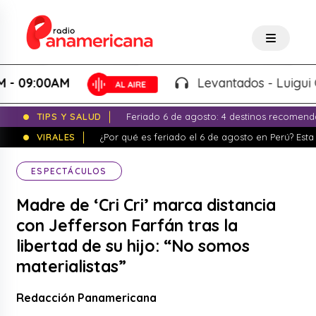
:00AM
Levantados - Luigui Carbaj
TIPS Y SALUD
Feriado 6 de agosto: 4 destinos recomend
VIRALES
¿Por qué es feriado el 6 de agosto en Perú? Esta 
ESPECTÁCULOS
Madre de ‘Cri Cri’ marca distancia
con Jefferson Farfán tras la
libertad de su hijo: “No somos
materialistas”
Redacción Panamericana