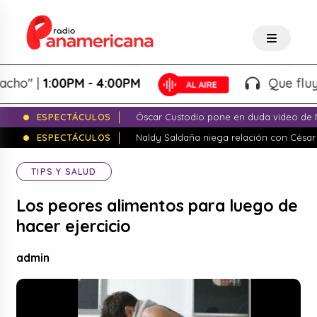
 |
1:00PM - 4:00PM
Que fluya la t
ESPECTÁCULOS
Óscar Custodio pone en duda video de N
ESPECTÁCULOS
Naldy Saldaña niega relación con César
TIPS Y SALUD
Los peores alimentos para luego de
hacer ejercicio
admin