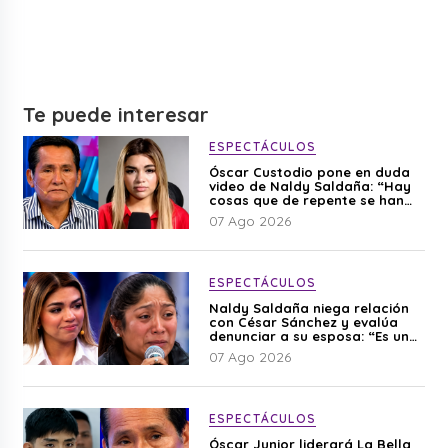
Te puede interesar
ESPECTÁCULOS
Óscar Custodio pone en duda
video de Naldy Saldaña: “Hay
cosas que de repente se han
editado”
07 Ago 2026
ESPECTÁCULOS
Naldy Saldaña niega relación
con César Sánchez y evalúa
denunciar a su esposa: “Es una
difamación”
07 Ago 2026
ESPECTÁCULOS
Óscar Junior liderará La Bella