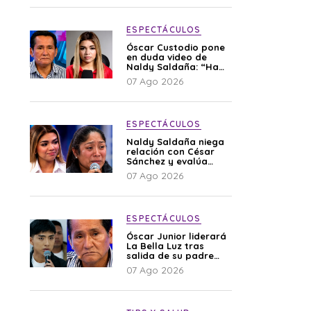
ESPECTÁCULOS
Óscar Custodio pone
en duda video de
Naldy Saldaña: “Hay
cosas que de repente
07 Ago 2026
se han editado”
ESPECTÁCULOS
Naldy Saldaña niega
relación con César
Sánchez y evalúa
denunciar a su
07 Ago 2026
esposa: “Es una
difamación”
ESPECTÁCULOS
Óscar Junior liderará
La Bella Luz tras
salida de su padre
por polémica con
07 Ago 2026
Naldy Saldaña