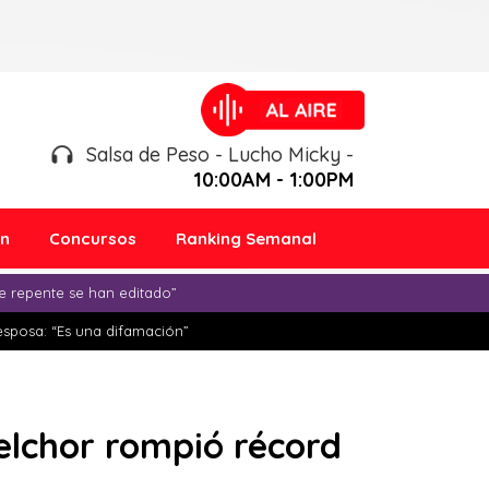
Salsa de Peso - Lucho Micky -
10:00AM - 1:00PM
ón
Concursos
Ranking Semanal
e repente se han editado”
esposa: “Es una difamación”
elchor rompió récord