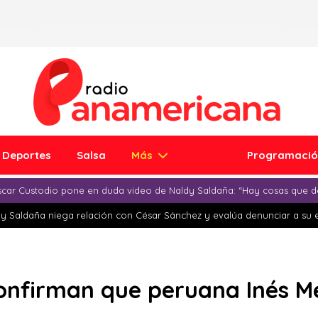
Deportes
Salsa
Más
Programaci
car Custodio pone en duda video de Naldy Saldaña: “Hay cosas que d
y Saldaña niega relación con César Sánchez y evalúa denunciar a su 
onfirman que peruana Inés M