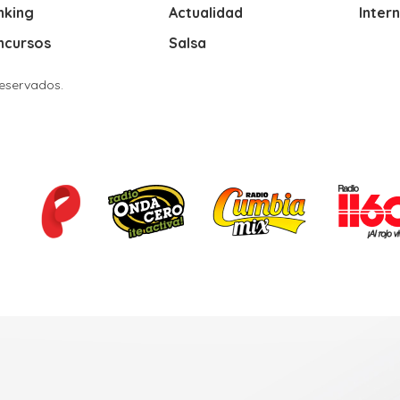
nking
Actualidad
Inter
ncursos
Salsa
Reservados.