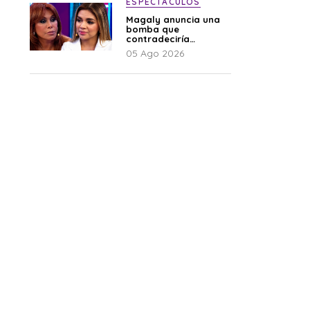
ESPECTÁCULOS
Magaly anuncia una
bomba que
contradeciría
comunicado de La
05 Ago 2026
Bella Luz: “Hay un
audio”