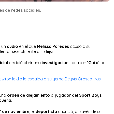
és de redes sociales.
ó un
audio
en el que
Melissa Paredes
acusó a su
iolentar sexualmente a su
hija
.
icial
decidió abrir una
investigación
contra el
‘Gato’
por
.
wton le dio la espalda a su yerno Deyvis Orosco tras
una
orden de alejamiento
al
jugador del Sport Boys
queña
.
17 de noviembre,
el
deportista
anunció, a través de su