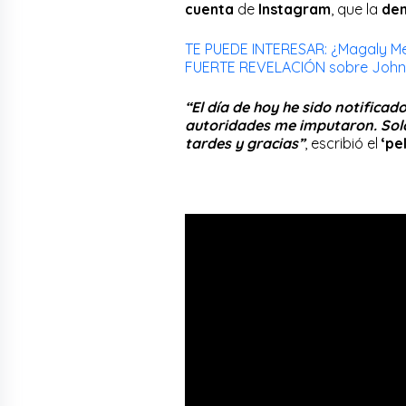
cuenta
de
Instagram
, que la
de
TE PUEDE INTERESAR: ¿Magaly Me
FUERTE REVELACIÓN sobre John K
“El día de hoy he sido notificad
autoridades me imputaron. Solo 
tardes y gracias”
, escribió el
‘pe