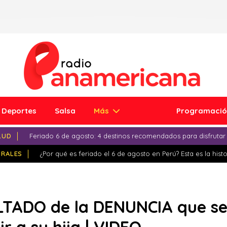
Deportes
Salsa
Más
Programaci
LUD
Feriado 6 de agosto: 4 destinos recomendados para disfrutar
IRALES
¿Por qué es feriado el 6 de agosto en Perú? Esta es la histo
LTADO de la DENUNCIA que se 