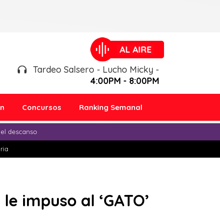
Tardeo Salsero - Lucho Micky -
4:00PM - 8:00PM
ón
Concursos
Ranking Semanal
 el descanso
ria
le impuso al ‘GATO’