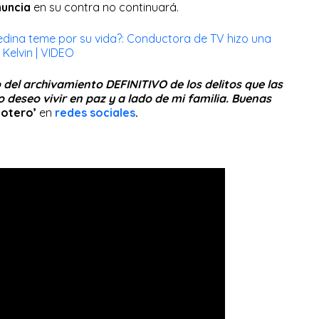
nuncia
en su contra no continuará.
dina teme por su vida?: Conductora de TV hizo una
elvin | VIDEO
o del archivamiento DEFINITIVO de los delitos que las
deseo vivir en paz y a lado de mi familia. Buenas
lotero’
en
redes sociales
.