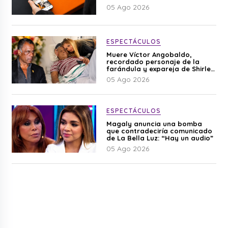
05 Ago 2026
ESPECTÁCULOS
Muere Víctor Angobaldo,
recordado personaje de la
farándula y expareja de Shirley
Cherres
05 Ago 2026
ESPECTÁCULOS
Magaly anuncia una bomba
que contradeciría comunicado
de La Bella Luz: “Hay un audio”
05 Ago 2026