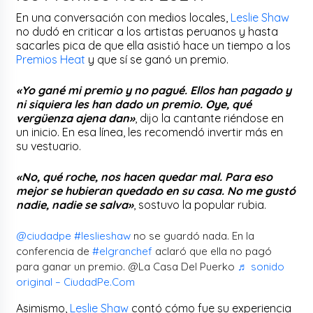
En una conversación con medios locales,
Leslie Shaw
no dudó en criticar a los artistas peruanos y hasta
sacarles pica de que ella asistió hace un tiempo a los
Premios Heat
y que sí se ganó un premio.
«Yo gané mi premio y no pagué. Ellos han pagado y
ni siquiera les han dado un premio. Oye, qué
vergüenza ajena dan»
, dijo la cantante riéndose en
un inicio. En esa línea, les recomendó invertir más en
su vestuario.
«No, qué roche, nos hacen quedar mal. Para eso
mejor se hubieran quedado en su casa. No me gustó
nadie, nadie se salva»
, sostuvo la popular rubia.
@ciudadpe
#leslieshaw
no se guardó nada. En la
conferencia de
#elgranchef
aclaró que ella no pagó
para ganar un premio. @La Casa Del Puerko
♬ sonido
original – CiudadPe.Com
Asimismo,
Leslie Shaw
contó cómo fue su experiencia