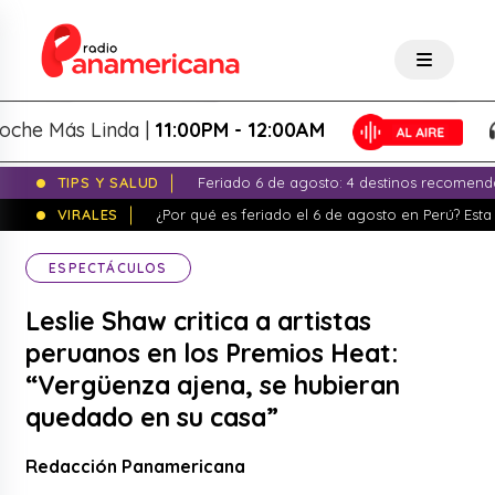
 Más Linda |
11:00PM - 12:00AM
L
TIPS Y SALUD
Feriado 6 de agosto: 4 destinos recomend
VIRALES
¿Por qué es feriado el 6 de agosto en Perú? Esta 
ESPECTÁCULOS
Leslie Shaw critica a artistas
peruanos en los Premios Heat:
“Vergüenza ajena, se hubieran
quedado en su casa”
Redacción Panamericana