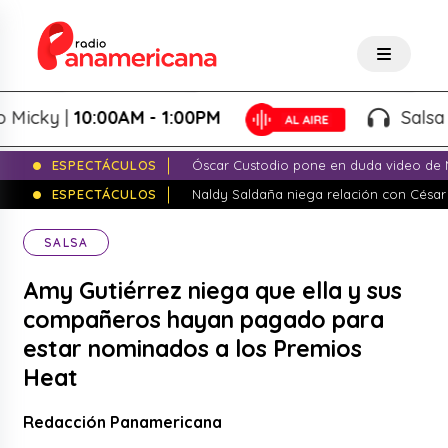
ky |
10:00AM - 1:00PM
Salsa de P
ESPECTÁCULOS
Óscar Custodio pone en duda video de N
ESPECTÁCULOS
Naldy Saldaña niega relación con César
SALSA
Amy Gutiérrez niega que ella y sus
compañeros hayan pagado para
estar nominados a los Premios
Heat
Redacción Panamericana