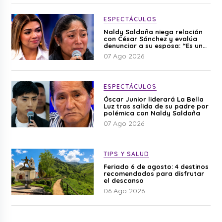
ESPECTÁCULOS
Naldy Saldaña niega relación
con César Sánchez y evalúa
denunciar a su esposa: “Es una
difamación”
07 Ago 2026
ESPECTÁCULOS
Óscar Junior liderará La Bella
Luz tras salida de su padre por
polémica con Naldy Saldaña
07 Ago 2026
TIPS Y SALUD
Feriado 6 de agosto: 4 destinos
recomendados para disfrutar
el descanso
06 Ago 2026