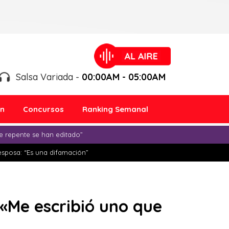
Salsa Variada -
00:00AM - 05:00AM
ón
Concursos
Ranking Semanal
e repente se han editado”
esposa: “Es una difamación”
 «Me escribió uno que