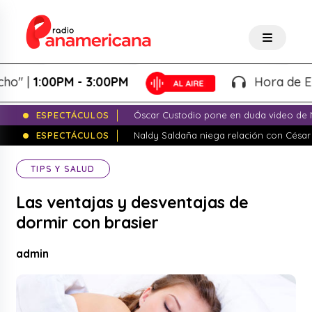
|
1:00PM - 3:00PM
Hora de Empren
ESPECTÁCULOS
Óscar Custodio pone en duda video de N
ESPECTÁCULOS
Naldy Saldaña niega relación con César
TIPS Y SALUD
Las ventajas y desventajas de
dormir con brasier
admin