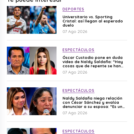
DEPORTES
Universitario vs. Sporting
Cristal: así llegan al esperado
duelo
07 Ago 2026
ESPECTÁCULOS
Óscar Custodio pone en duda
video de Naldy Saldaña: “Hay
cosas que de repente se han
editado”
07 Ago 2026
ESPECTÁCULOS
Naldy Saldaña niega relación
con César Sánchez y evalúa
denunciar a su esposa: “Es una
difamación”
07 Ago 2026
ESPECTÁCULOS