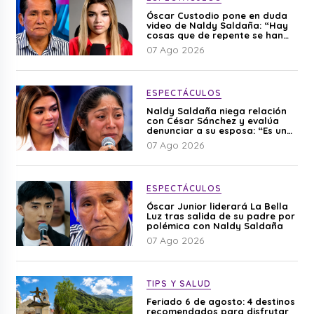
Óscar Custodio pone en duda
video de Naldy Saldaña: “Hay
cosas que de repente se han
editado”
07 Ago 2026
ESPECTÁCULOS
Naldy Saldaña niega relación
con César Sánchez y evalúa
denunciar a su esposa: “Es una
difamación”
07 Ago 2026
ESPECTÁCULOS
Óscar Junior liderará La Bella
Luz tras salida de su padre por
polémica con Naldy Saldaña
07 Ago 2026
TIPS Y SALUD
Feriado 6 de agosto: 4 destinos
recomendados para disfrutar