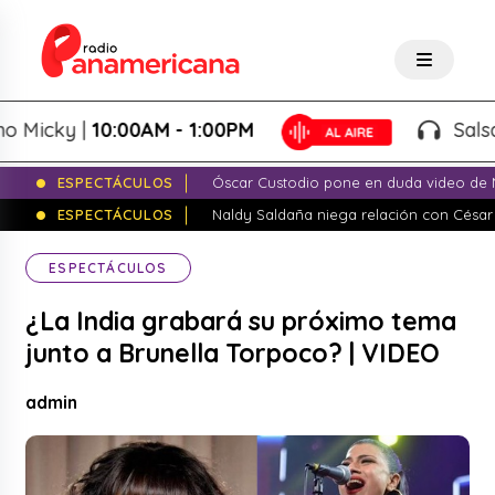
cky |
10:00AM - 1:00PM
Salsa de 
ESPECTÁCULOS
Óscar Custodio pone en duda video de N
ESPECTÁCULOS
Naldy Saldaña niega relación con César
ESPECTÁCULOS
¿La India grabará su próximo tema
junto a Brunella Torpoco? | VIDEO
admin