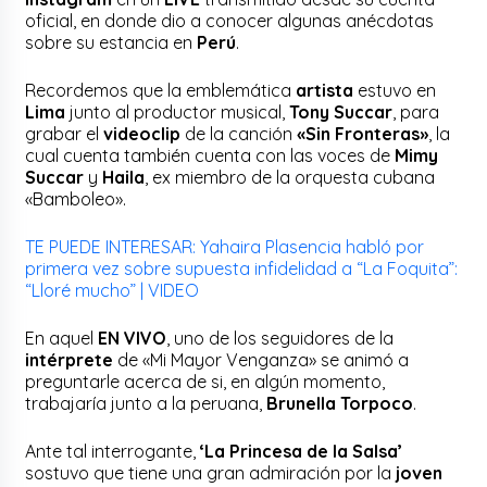
oficial, en donde dio a conocer algunas anécdotas
sobre su estancia en
Perú
.
Recordemos que la emblemática
artista
estuvo en
Lima
junto al productor musical,
Tony Succar
, para
grabar el
videoclip
de la canción
«Sin Fronteras»
, la
cual cuenta también cuenta con las voces de
Mimy
Succar
y
Haila
, ex miembro de la orquesta cubana
«Bamboleo».
TE PUEDE INTERESAR: Yahaira Plasencia habló por
primera vez sobre supuesta infidelidad a “La Foquita”:
“Lloré mucho” | VIDEO
En aquel
EN VIVO
, uno de los seguidores de la
intérprete
de «Mi Mayor Venganza» se animó a
preguntarle acerca de si, en algún momento,
trabajaría junto a la peruana,
Brunella Torpoco
.
Ante tal interrogante,
‘La Princesa de la Salsa’
sostuvo que tiene una gran admiración por la
joven