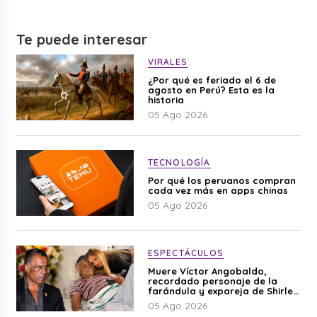
Te puede interesar
VIRALES
¿Por qué es feriado el 6 de
agosto en Perú? Esta es la
historia
05 Ago 2026
TECNOLOGÍA
Por qué los peruanos compran
cada vez más en apps chinas
05 Ago 2026
ESPECTÁCULOS
Muere Víctor Angobaldo,
recordado personaje de la
farándula y expareja de Shirley
Cherres
05 Ago 2026