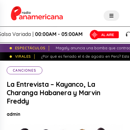
Variada |
00:00AM - 05:00AM
Sal
ESPECTÁCULOS
Magaly anuncia una bomba que contrade
VIRALES
¿Por qué es feriado el 6 de agosto en Perú? Esta 
CANCIONES
La Entrevista – Kayanco, La
Charanga Habanera y Marvin
Freddy
admin