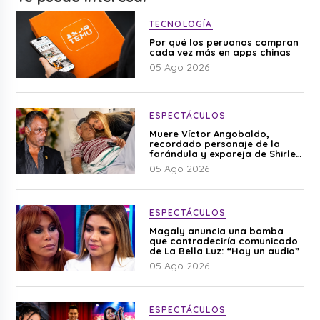
TECNOLOGÍA
Por qué los peruanos compran
cada vez más en apps chinas
05 Ago 2026
ESPECTÁCULOS
Muere Víctor Angobaldo,
recordado personaje de la
farándula y expareja de Shirley
Cherres
05 Ago 2026
ESPECTÁCULOS
Magaly anuncia una bomba
que contradeciría comunicado
de La Bella Luz: “Hay un audio”
05 Ago 2026
ESPECTÁCULOS