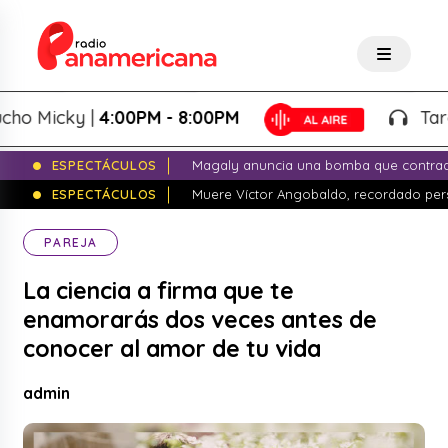
Micky |
4:00PM - 8:00PM
Tardeo S
ESPECTÁCULOS
Magaly anuncia una bomba que contrade
ESPECTÁCULOS
Muere Víctor Angobaldo, recordado pers
PAREJA
La ciencia a firma que te
enamorarás dos veces antes de
conocer al amor de tu vida
admin