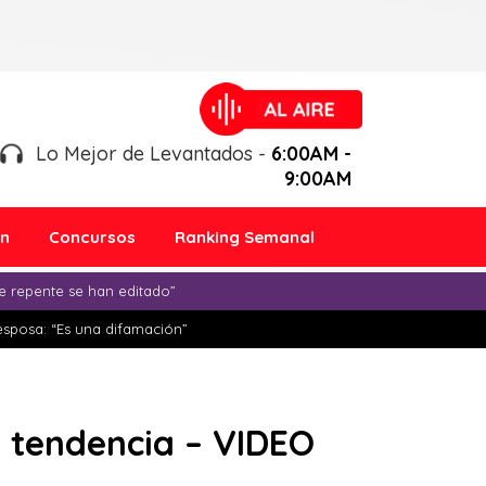
Lo Mejor de Levantados -
6:00AM -
9:00AM
ón
Concursos
Ranking Semanal
e repente se han editado”
esposa: “Es una difamación”
s tendencia – VIDEO