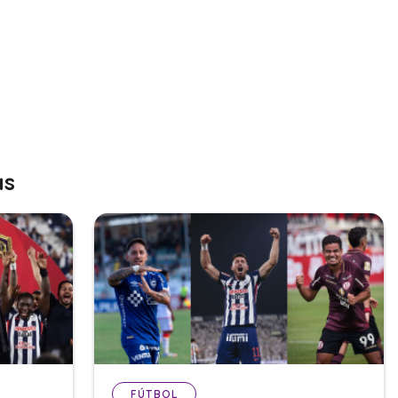
as
FÚTBOL