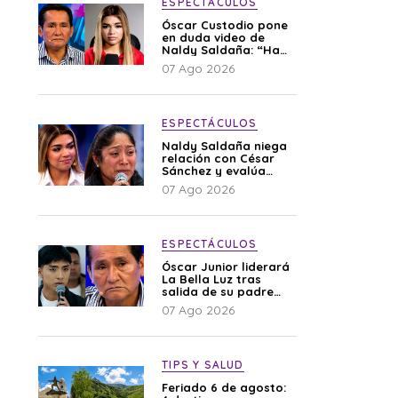
ESPECTÁCULOS
Óscar Custodio pone
en duda video de
Naldy Saldaña: “Hay
cosas que de repente
07 Ago 2026
se han editado”
ESPECTÁCULOS
Naldy Saldaña niega
relación con César
Sánchez y evalúa
denunciar a su
07 Ago 2026
esposa: “Es una
difamación”
ESPECTÁCULOS
Óscar Junior liderará
La Bella Luz tras
salida de su padre
por polémica con
07 Ago 2026
Naldy Saldaña
TIPS Y SALUD
Feriado 6 de agosto: