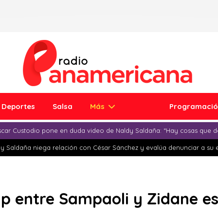
Deportes
Salsa
Más
Programaci
car Custodio pone en duda video de Naldy Saldaña: “Hay cosas que d
y Saldaña niega relación con César Sánchez y evalúa denunciar a su 
ap entre Sampaoli y Zidane e