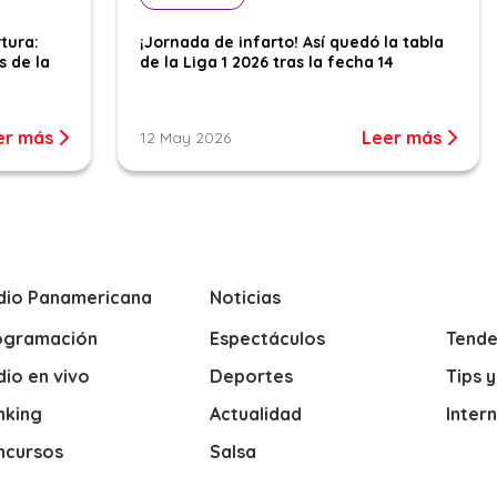
tura:
¡Jornada de infarto! Así quedó la tabla
s de la
de la Liga 1 2026 tras la fecha 14
er más
Leer más
12 May 2026
dio Panamericana
Noticias
ogramación
Espectáculos
Tende
io en vivo
Deportes
Tips 
nking
Actualidad
Inter
ncursos
Salsa