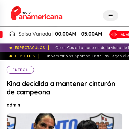
Salsa Variada |
00:00AM - 05:00AM
ESPECTÁCULOS
Óscar Custodio pone en duda video de N
DEPORTES
Universitario vs. Sporting Cristal: así llegan a
FÚTBOL
Kina decidida a mantener cinturón
de campeona
admin