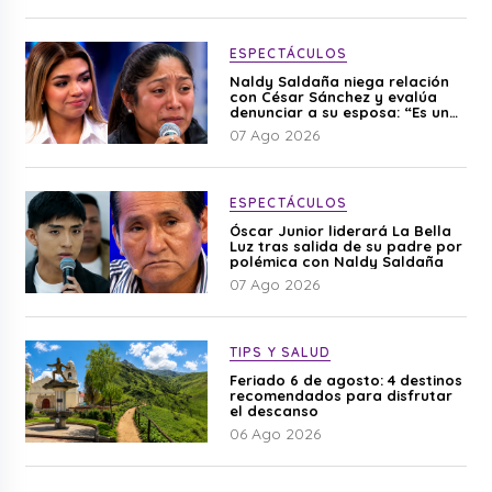
ESPECTÁCULOS
Naldy Saldaña niega relación
con César Sánchez y evalúa
denunciar a su esposa: “Es una
difamación”
07 Ago 2026
ESPECTÁCULOS
Óscar Junior liderará La Bella
Luz tras salida de su padre por
polémica con Naldy Saldaña
07 Ago 2026
TIPS Y SALUD
Feriado 6 de agosto: 4 destinos
recomendados para disfrutar
el descanso
06 Ago 2026