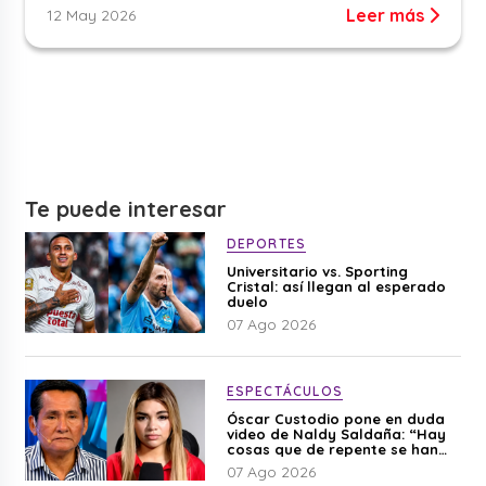
Leer más
12 May 2026
Te puede interesar
DEPORTES
Universitario vs. Sporting
Cristal: así llegan al esperado
duelo
07 Ago 2026
ESPECTÁCULOS
Óscar Custodio pone en duda
video de Naldy Saldaña: “Hay
cosas que de repente se han
editado”
07 Ago 2026