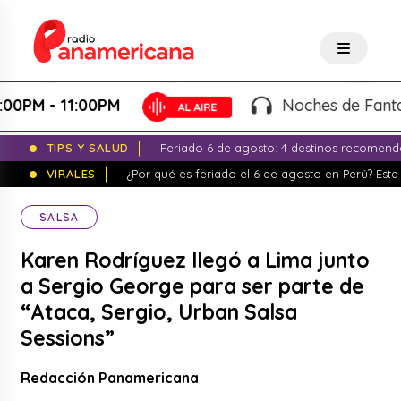
1:00PM
Noches de Fantasía - Karl
TIPS Y SALUD
Feriado 6 de agosto: 4 destinos recomend
VIRALES
¿Por qué es feriado el 6 de agosto en Perú? Esta 
SALSA
Karen Rodríguez llegó a Lima junto
a Sergio George para ser parte de
“Ataca, Sergio, Urban Salsa
Sessions”
Redacción Panamericana