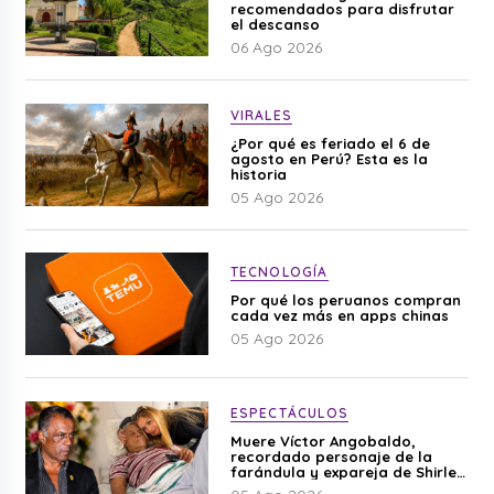
recomendados para disfrutar
el descanso
06 Ago 2026
VIRALES
¿Por qué es feriado el 6 de
agosto en Perú? Esta es la
historia
05 Ago 2026
TECNOLOGÍA
Por qué los peruanos compran
cada vez más en apps chinas
05 Ago 2026
ESPECTÁCULOS
Muere Víctor Angobaldo,
recordado personaje de la
farándula y expareja de Shirley
Cherres