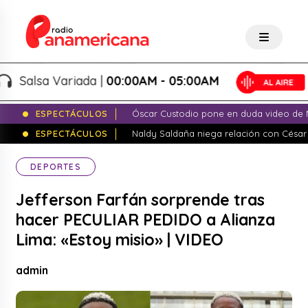
Salsa Variada |
00:00AM - 05:00AM
ESPECTÁCULOS
Óscar Custodio pone en duda video de N
ESPECTÁCULOS
Naldy Saldaña niega relación con César
DEPORTES
Jefferson Farfán sorprende tras
hacer PECULIAR PEDIDO a Alianza
Lima: «Estoy misio» | VIDEO
admin