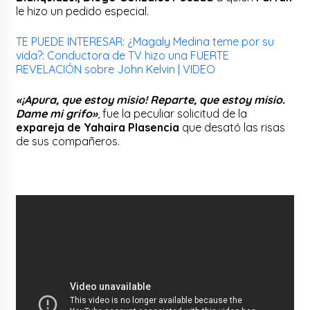
le hizo un pedido especial.
TE PUEDE INTERESAR: ¿Magaly Medina teme por su
vida?: Conductora de TV hizo una FUERTE
REVELACIÓN sobre John Kelvin | VIDEO
«¡Apura, que estoy misio! Reparte, que estoy misio.
Dame mi grifo»
, fue la peculiar solicitud de la
expareja de Yahaira Plasencia
que desató las risas
de sus compañeros.