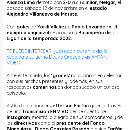
Alianza Lima
derrotó con
2-0
a su
similar, Melgar,
el
pasado sábado 12 de noviembre en el
estadio
Alejandro Villanueva de Matute.
Con
goles
de
Yordi Vílchez
y
Pablo Lavandeira
, el
equipo blanquiazul
se proclamó
Bicampeón
de la
Liga 1 de la temporada 2022.
TE PUEDE INTERESAR: ¿Jessica Newton le dio la
espalda a su yerno Deyvis Orosco tras AMPAY? |
VIDEO
Ante este triunfo, los
‘grones’
no dudaron en celebrar
con sus hinchas presentes y, además, en sus
respectivos
camerinos
en donde sucedió un curioso
episodio.
Así lo dio a conocer
Jefferson Farfán
quien, a través
de una
transmisión EN VIVO
desde cuenta de
Instagram
, mostró la alegría de sus compañeros y de
los
directivos
como el
presidente del Fondo
Blanquiazul, Diego Gonzales Posada
a quien
Farfán