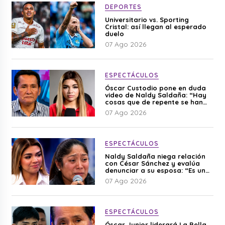
DEPORTES
Universitario vs. Sporting
Cristal: así llegan al esperado
duelo
07 Ago 2026
ESPECTÁCULOS
Óscar Custodio pone en duda
video de Naldy Saldaña: “Hay
cosas que de repente se han
editado”
07 Ago 2026
ESPECTÁCULOS
Naldy Saldaña niega relación
con César Sánchez y evalúa
denunciar a su esposa: “Es una
difamación”
07 Ago 2026
ESPECTÁCULOS
Óscar Junior liderará La Bella