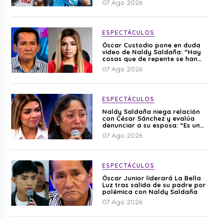
07 Ago 2026
ESPECTÁCULOS
Óscar Custodio pone en duda
video de Naldy Saldaña: “Hay
cosas que de repente se han
editado”
07 Ago 2026
ESPECTÁCULOS
Naldy Saldaña niega relación
con César Sánchez y evalúa
denunciar a su esposa: “Es una
difamación”
07 Ago 2026
ESPECTÁCULOS
Óscar Junior liderará La Bella
Luz tras salida de su padre por
polémica con Naldy Saldaña
07 Ago 2026