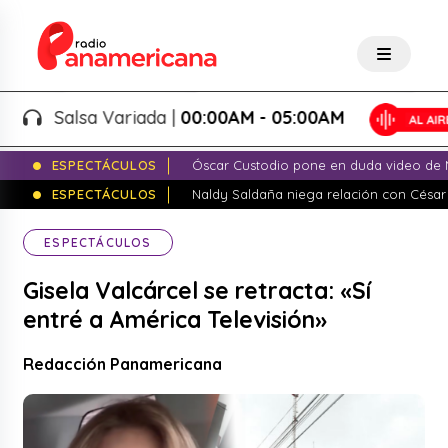
Salsa Variada |
00:00AM - 05:00AM
ESPECTÁCULOS
Óscar Custodio pone en duda video de N
ESPECTÁCULOS
Naldy Saldaña niega relación con César
ESPECTÁCULOS
Gisela Valcárcel se retracta: «Sí
entré a América Televisión»
Redacción Panamericana