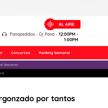
Panapedidos - Dj Pana -
12:00PM -
1:00PM
ón
Concursos
Ranking Semanal
 el descanso
ria
ergonzado por tantos