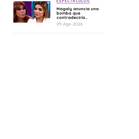
ESPECTÁCULOS
Magaly anuncia una
bomba que
contradeciría
comunicado de La
05 Ago 2026
Bella Luz: “Hay un
audio”