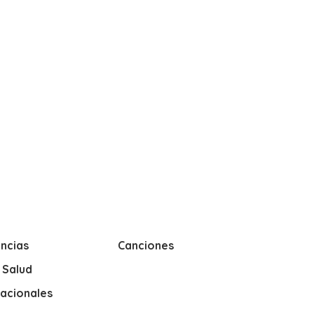
ncias
Canciones
y Salud
nacionales