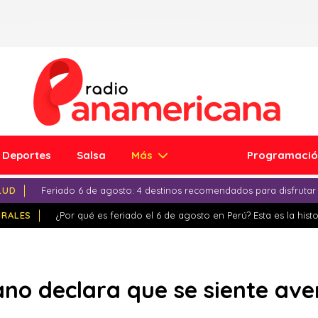
Deportes
Salsa
Más
Programaci
LUD
Feriado 6 de agosto: 4 destinos recomendados para disfrutar
IRALES
¿Por qué es feriado el 6 de agosto en Perú? Esta es la histo
no declara que se siente av