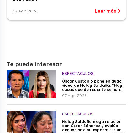
Leer más
07 Ago 2026
Te puede interesar
ESPECTÁCULOS
Óscar Custodio pone en duda
video de Naldy Saldaña: “Hay
cosas que de repente se han
editado”
07 Ago 2026
ESPECTÁCULOS
Naldy Saldaña niega relación
con César Sánchez y evalúa
denunciar a su esposa: “Es una