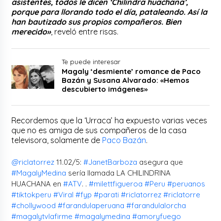
asistentes, todos le dicen ‘Chilindra huachana’,
porque para llorando todo el día, pataleando. Así la
han bautizado sus propios compañeros. Bien
merecido»
, reveló entre risas.
Te puede interesar
Magaly ‘desmiente’ romance de Paco
Bazán y Susana Alvarado: «Hemos
descubierto imágenes»
Recordemos que la ‘Urraca’ ha expuesto varias veces
que no es amiga de sus compañeros de la casa
televisora, solamente de
Paco Bazán
.
@riclatorrez
11.02/5:
#JanetBarboza
asegura que
#MagalyMedina
sería llamada LA CHILINDRINA
HUACHANA en
#ATV
. .
#milettfigueroa
#Peru
#peruanos
#tiktokperu
#Viral
#fyp
#parati
#riclatorrez
#riclatorre
#chollywood
#farandulaperuana
#farandulalorcha
#magalytvlafirme
#magalymedina
#amoryfuego