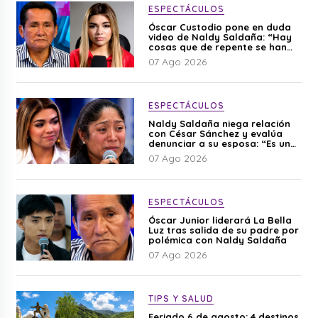
ESPECTÁCULOS
Óscar Custodio pone en duda
video de Naldy Saldaña: “Hay
cosas que de repente se han
editado”
07 Ago 2026
ESPECTÁCULOS
Naldy Saldaña niega relación
con César Sánchez y evalúa
denunciar a su esposa: “Es una
difamación”
07 Ago 2026
ESPECTÁCULOS
Óscar Junior liderará La Bella
Luz tras salida de su padre por
polémica con Naldy Saldaña
07 Ago 2026
TIPS Y SALUD
Feriado 6 de agosto: 4 destinos