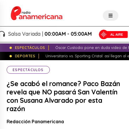
Salsa Variada |
00:00AM - 05:00AM
ESPECTÁCULOS
Óscar Custodio pone en duda video de N
DEPORTES
Universitario vs. Sporting Cristal: así llegan a
ESPECTÁCULOS
¿Se acabó el romance? Paco Bazán
revela que NO pasará San Valentín
con Susana Alvarado por esta
razón
Redacción Panamericana